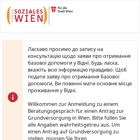
Skip to Main Content
Ласкаво просимо до запису на
консультацію щодо заяви про отримання
базової допомоги у Відні. Будь ласка,
вкажіть всю інформацію правдиво. Щоб
подати заяву про отримання базової
допомоги, Ви повинні мати основне місце
проживання у Відні.
Willkommen zur Anmeldung zu einem
Beratungsgespräch für einen Antrag zur
Grundversorgung in Wien. Bitte füllen Sie
alle Angaben wahrheitsgetreu aus. Um
einen Antrag auf Grundversorgung zu
stellen, müssen Sie Ihren