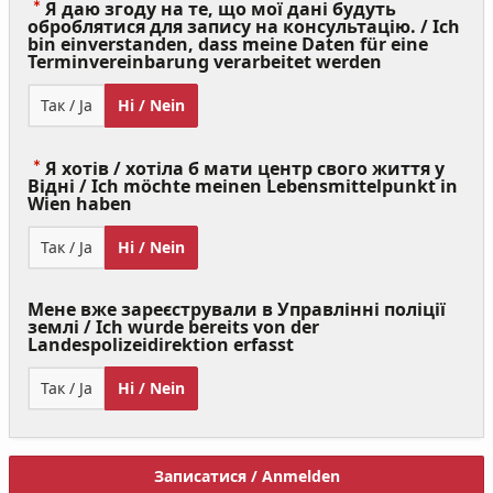
Я даю згоду на те, що мої дані будуть
оброблятися для запису на консультацію. / Ich
bin einverstanden, dass meine Daten für eine
(Value
Terminvereinbarung verarbeitet werden
Required)
Так / Ja
Ні / Nein
Я хотів / хотіла б мати центр свого життя у
Відні / Ich möchte meinen Lebensmittelpunkt in
(Value
Wien haben
Required)
Так / Ja
Ні / Nein
Мене вже зареєстрували в Управлінні поліції
землі / Ich wurde bereits von der
Landespolizeidirektion erfasst
Так / Ja
Ні / Nein
Записатися / Anmelden