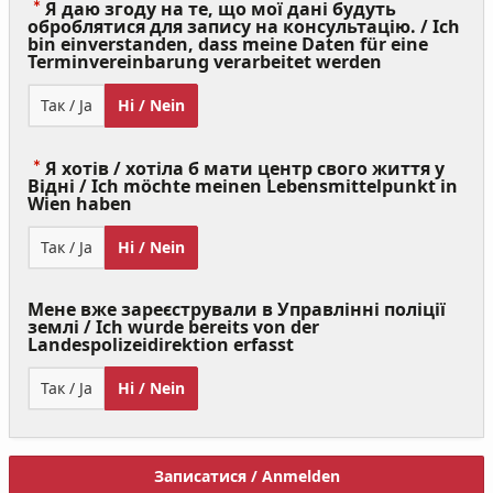
Я даю згоду на те, що мої дані будуть
оброблятися для запису на консультацію. / Ich
bin einverstanden, dass meine Daten für eine
(Value
Terminvereinbarung verarbeitet werden
Required)
Так / Ja
Ні / Nein
Я хотів / хотіла б мати центр свого життя у
Відні / Ich möchte meinen Lebensmittelpunkt in
(Value
Wien haben
Required)
Так / Ja
Ні / Nein
Мене вже зареєстрували в Управлінні поліції
землі / Ich wurde bereits von der
Landespolizeidirektion erfasst
Так / Ja
Ні / Nein
Записатися / Anmelden