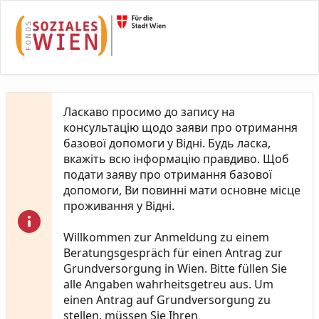
Skip to Main Content
Ласкаво просимо до запису на
консультацію щодо заяви про отримання
базової допомоги у Відні. Будь ласка,
вкажіть всю інформацію правдиво. Щоб
подати заяву про отримання базової
допомоги, Ви повинні мати основне місце
проживання у Відні.
Willkommen zur Anmeldung zu einem
Beratungsgespräch für einen Antrag zur
Grundversorgung in Wien. Bitte füllen Sie
alle Angaben wahrheitsgetreu aus. Um
einen Antrag auf Grundversorgung zu
stellen, müssen Sie Ihren