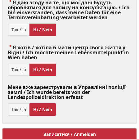
Я даю згоду на те, що мої дані будуть
оброблятися для запису на консультацію. / Ich
bin einverstanden, dass meine Daten für eine
(Value
Terminvereinbarung verarbeitet werden
Required)
Так / Ja
Ні / Nein
Я хотів / хотіла б мати центр свого життя у
Відні / Ich möchte meinen Lebensmittelpunkt in
(Value
Wien haben
Required)
Так / Ja
Ні / Nein
Мене вже зареєстрували в Управлінні поліції
землі / Ich wurde bereits von der
Landespolizeidirektion erfasst
Так / Ja
Ні / Nein
Записатися / Anmelden