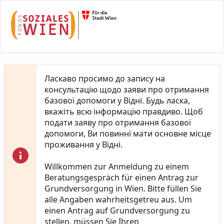
Skip to Main Content
Ласкаво просимо до запису на
консультацію щодо заяви про отримання
базової допомоги у Відні. Будь ласка,
вкажіть всю інформацію правдиво. Щоб
подати заяву про отримання базової
допомоги, Ви повинні мати основне місце
проживання у Відні.
Willkommen zur Anmeldung zu einem
Beratungsgespräch für einen Antrag zur
Grundversorgung in Wien. Bitte füllen Sie
alle Angaben wahrheitsgetreu aus. Um
einen Antrag auf Grundversorgung zu
stellen, müssen Sie Ihren