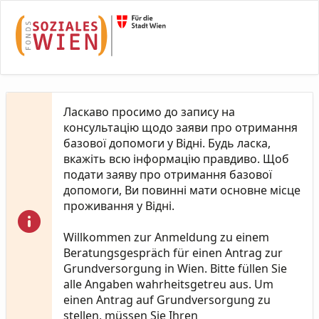
Skip to Main Content
Ласкаво просимо до запису на
консультацію щодо заяви про отримання
базової допомоги у Відні. Будь ласка,
вкажіть всю інформацію правдиво. Щоб
подати заяву про отримання базової
допомоги, Ви повинні мати основне місце
проживання у Відні.
Willkommen zur Anmeldung zu einem
Beratungsgespräch für einen Antrag zur
Grundversorgung in Wien. Bitte füllen Sie
alle Angaben wahrheitsgetreu aus. Um
einen Antrag auf Grundversorgung zu
stellen, müssen Sie Ihren