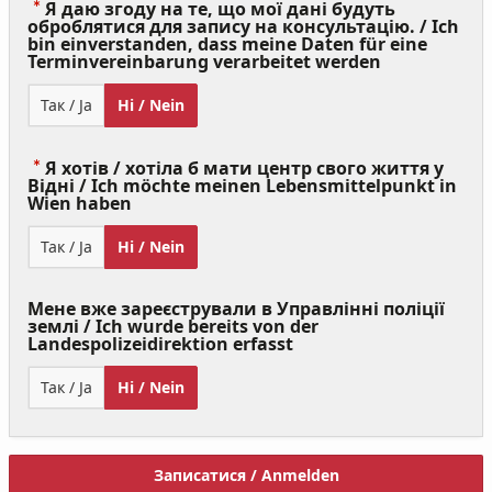
Я даю згоду на те, що мої дані будуть
оброблятися для запису на консультацію. / Ich
bin einverstanden, dass meine Daten für eine
(Value
Terminvereinbarung verarbeitet werden
Required)
Так / Ja
Ні / Nein
Я хотів / хотіла б мати центр свого життя у
Відні / Ich möchte meinen Lebensmittelpunkt in
(Value
Wien haben
Required)
Так / Ja
Ні / Nein
Мене вже зареєстрували в Управлінні поліції
землі / Ich wurde bereits von der
Landespolizeidirektion erfasst
Так / Ja
Ні / Nein
Записатися / Anmelden