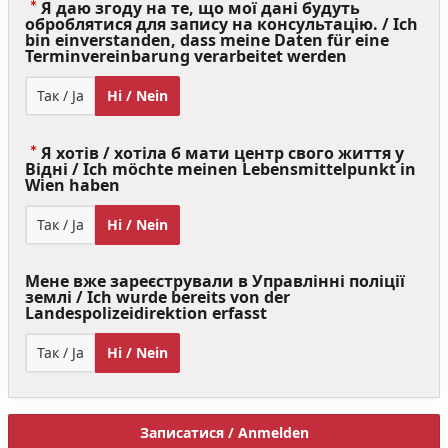
Я даю згоду на те, що мої дані будуть
оброблятися для запису на консультацію. / Ich
bin einverstanden, dass meine Daten für eine
(Value
Terminvereinbarung verarbeitet werden
Required)
Так / Ja
Ні / Nein
Я хотів / хотіла б мати центр свого життя у
Відні / Ich möchte meinen Lebensmittelpunkt in
(Value
Wien haben
Required)
Так / Ja
Ні / Nein
Мене вже зареєстрували в Управлінні поліції
землі / Ich wurde bereits von der
Landespolizeidirektion erfasst
Так / Ja
Ні / Nein
Записатися / Anmelden