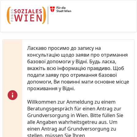
Skip to Main Content
Ласкаво просимо до запису на
консультацію щодо заяви про отримання
базової допомоги у Відні. Будь ласка,
вкажіть всю інформацію правдиво. Щоб
подати заяву про отримання базової
допомоги, Ви повинні мати основне місце
проживання у Відні.
Willkommen zur Anmeldung zu einem
Beratungsgespräch für einen Antrag zur
Grundversorgung in Wien. Bitte füllen Sie
alle Angaben wahrheitsgetreu aus. Um
einen Antrag auf Grundversorgung zu
stellen, müssen Sie Ihren