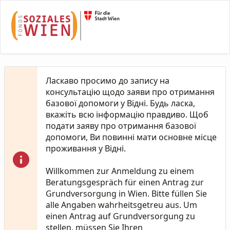
Skip to Main Content
Ласкаво просимо до запису на
консультацію щодо заяви про отримання
базової допомоги у Відні. Будь ласка,
вкажіть всю інформацію правдиво. Щоб
подати заяву про отримання базової
допомоги, Ви повинні мати основне місце
проживання у Відні.
Willkommen zur Anmeldung zu einem
Beratungsgespräch für einen Antrag zur
Grundversorgung in Wien. Bitte füllen Sie
alle Angaben wahrheitsgetreu aus. Um
einen Antrag auf Grundversorgung zu
stellen, müssen Sie Ihren