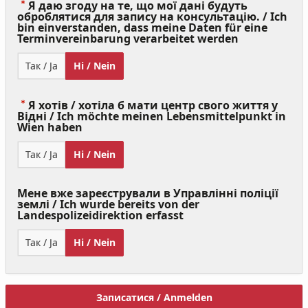
Я даю згоду на те, що мої дані будуть
оброблятися для запису на консультацію. / Ich
bin einverstanden, dass meine Daten für eine
(Value
Terminvereinbarung verarbeitet werden
Required)
Так / Ja
Ні / Nein
Я хотів / хотіла б мати центр свого життя у
Відні / Ich möchte meinen Lebensmittelpunkt in
(Value
Wien haben
Required)
Так / Ja
Ні / Nein
Мене вже зареєстрували в Управлінні поліції
землі / Ich wurde bereits von der
Landespolizeidirektion erfasst
Так / Ja
Ні / Nein
Записатися / Anmelden