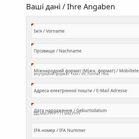
Ваші дані / Ihre Angaben
(Value Required)
Ім'я / Vorname
(Value Required)
Прізвище / Nachname
Міжнародний формат (Міжн. формат) / Mobilte
(Valu
Адреса електронної пошти / E-Mail Adresse
(Value Required
Дата народження / Geburtsdatum
IFA номер / IFA Nummer