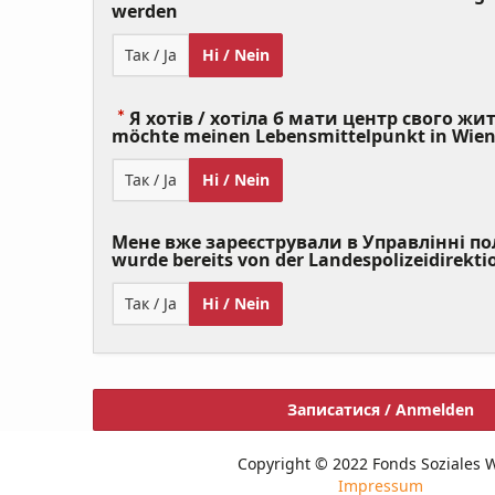
(Value
werden
Required)
Так / Ja
Ні / Nein
Я хотів / хотіла б мати центр свого житт
möchte meinen Lebensmittelpunkt in Wie
Так / Ja
Ні / Nein
Мене вже зареєстрували в Управлінні полі
wurde bereits von der Landespolizeidirekti
Так / Ja
Ні / Nein
Записатися / Anmelden
Copyright © 2022 Fonds Soziales 
Impressum