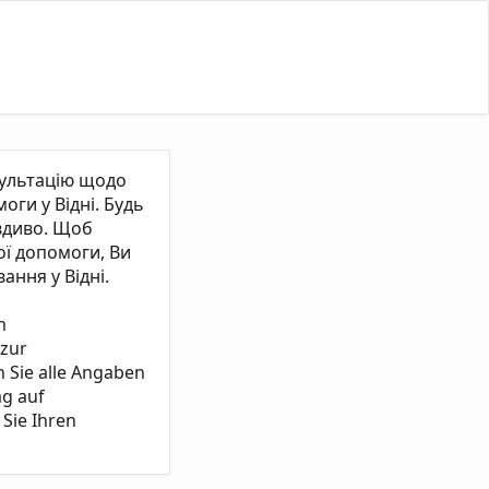
сультацію щодо
ги у Відні. Будь
вдиво. Щоб
ї допомоги, Ви
ання у Відні.
m
 zur
n Sie alle Angaben
ag auf
Sie Ihren