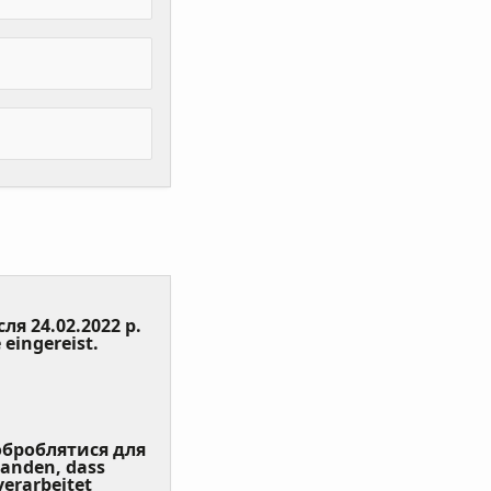
сля 24.02.2022 р.
(Value
 eingereist.
Required)
 оброблятися для
tanden, dass
erarbeitet