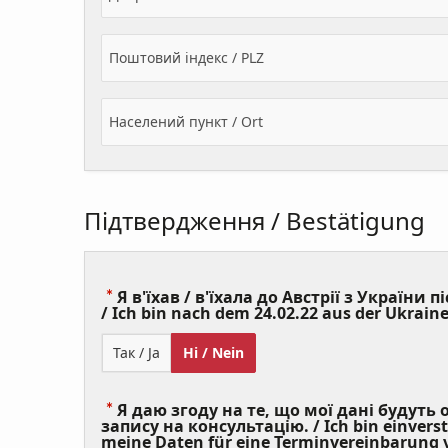
Поштовий індекс / PLZ
Населений пункт / Ort
Підтвердження / Bestätigung
Я в'їхав / в'їхала до Австрії з України пі
/ Ich bin nach dem 24.02.22 aus der Ukraine
Так / Ja
Ні / Nein
Я даю згоду на те, що мої дані будуть
запису на консультацію. / Ich bin einvers
meine Daten für eine Terminvereinbarung v