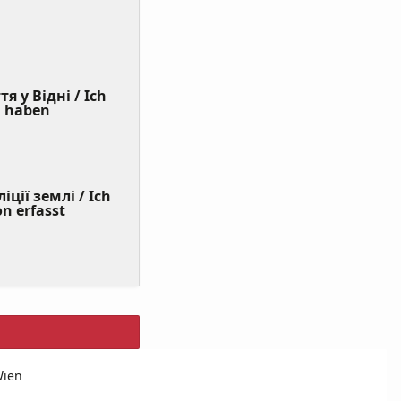
я у Відні / Ich
(Value
n haben
Required)
ції землі / Ich
on erfasst
Wien