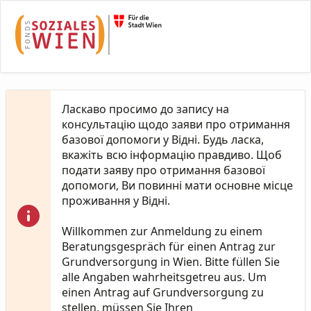
Skip to Main Content
Ласкаво просимо до запису на
консультацію щодо заяви про отримання
базової допомоги у Відні. Будь ласка,
вкажіть всю інформацію правдиво. Щоб
подати заяву про отримання базової
допомоги, Ви повинні мати основне місце
проживання у Відні.
Willkommen zur Anmeldung zu einem
Beratungsgespräch für einen Antrag zur
Grundversorgung in Wien. Bitte füllen Sie
alle Angaben wahrheitsgetreu aus. Um
einen Antrag auf Grundversorgung zu
stellen, müssen Sie Ihren