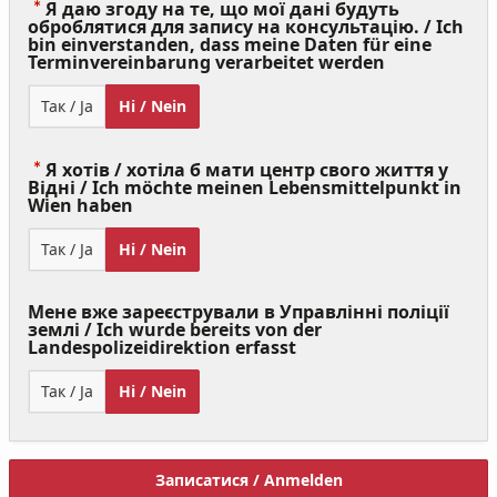
Я даю згоду на те, що мої дані будуть
оброблятися для запису на консультацію. / Ich
bin einverstanden, dass meine Daten für eine
(Value
Terminvereinbarung verarbeitet werden
Required)
Так / Ja
Ні / Nein
Я хотів / хотіла б мати центр свого життя у
Відні / Ich möchte meinen Lebensmittelpunkt in
(Value
Wien haben
Required)
Так / Ja
Ні / Nein
Мене вже зареєстрували в Управлінні поліції
землі / Ich wurde bereits von der
Landespolizeidirektion erfasst
Так / Ja
Ні / Nein
Записатися / Anmelden