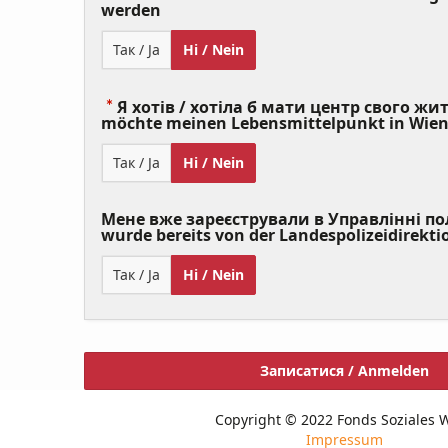
(Value
werden
Required)
Так / Ja
Ні / Nein
Я хотів / хотіла б мати центр свого житт
möchte meinen Lebensmittelpunkt in Wie
Так / Ja
Ні / Nein
Мене вже зареєстрували в Управлінні полі
wurde bereits von der Landespolizeidirekti
Так / Ja
Ні / Nein
Записатися / Anmelden
Copyright © 2022 Fonds Soziales 
Impressum