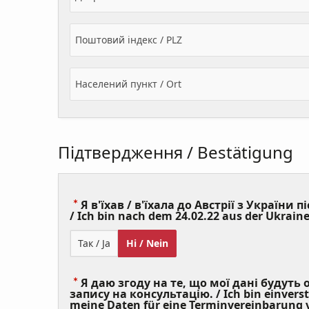
Поштовий індекс / PLZ
Населений пункт / Ort
Підтвердження / Bestätigung
Я в'їхав / в'їхала до Австрії з України пі
/ Ich bin nach dem 24.02.22 aus der Ukraine
Так / Ja
Ні / Nein
Я даю згоду на те, що мої дані будуть
запису на консультацію. / Ich bin einvers
meine Daten für eine Terminvereinbarung v