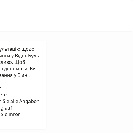
сультацію щодо
ги у Відні. Будь
вдиво. Щоб
ї допомоги, Ви
ання у Відні.
m
 zur
n Sie alle Angaben
ag auf
Sie Ihren