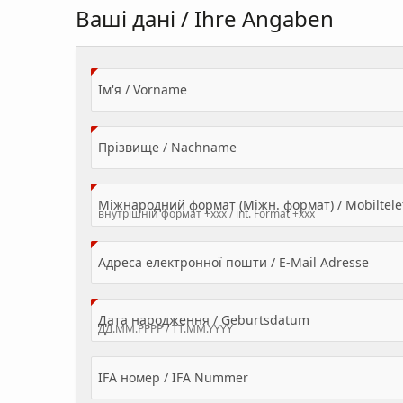
Ваші дані / Ihre Angaben
(Value Required)
Ім'я / Vorname
(Value Required)
Прізвище / Nachname
Міжнародний формат (Міжн. формат) / Mobilte
(Valu
Адреса електронної пошти / E-Mail Adresse
(Value Required
Дата народження / Geburtsdatum
IFA номер / IFA Nummer