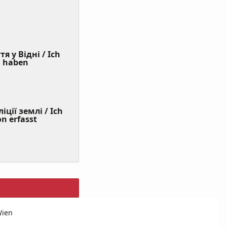
я у Відні / Ich
(Value
n haben
Required)
ції землі / Ich
on erfasst
Wien