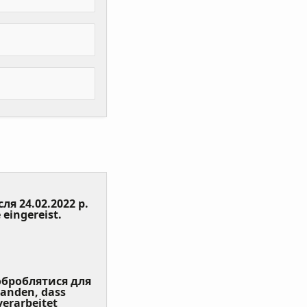
сля 24.02.2022 р.
(Value
 eingereist.
Required)
 оброблятися для
tanden, dass
erarbeitet