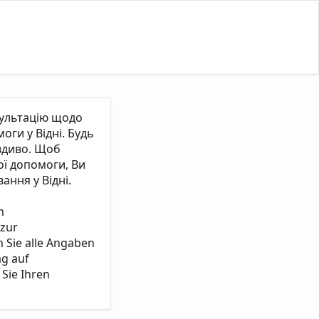
сультацію щодо
ги у Відні. Будь
вдиво. Щоб
ї допомоги, Ви
ання у Відні.
m
 zur
n Sie alle Angaben
ag auf
Sie Ihren