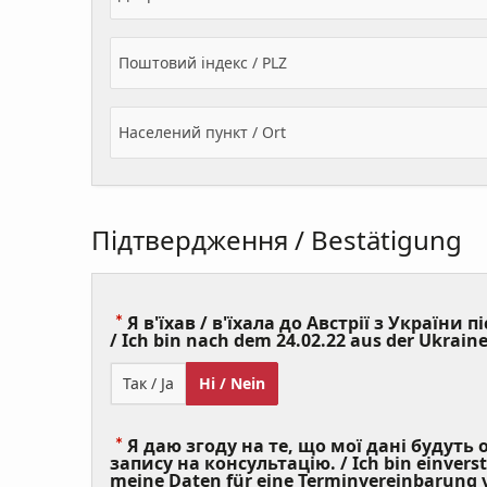
Поштовий індекс / PLZ
Населений пункт / Ort
Підтвердження / Bestätigung
Я в'їхав / в'їхала до Австрії з України пі
/ Ich bin nach dem 24.02.22 aus der Ukraine
Так / Ja
Ні / Nein
Я даю згоду на те, що мої дані будуть
запису на консультацію. / Ich bin einvers
meine Daten für eine Terminvereinbarung v