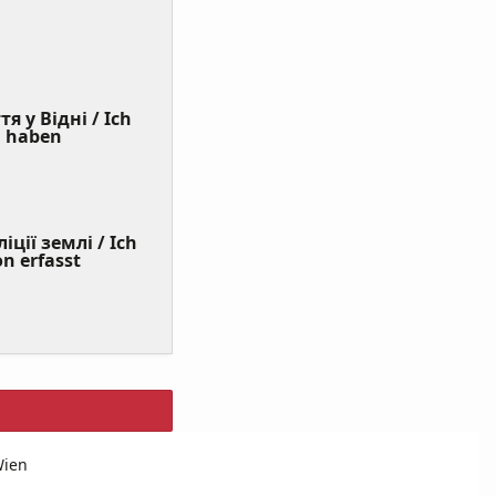
я у Відні / Ich
(Value
n haben
Required)
ції землі / Ich
on erfasst
Wien