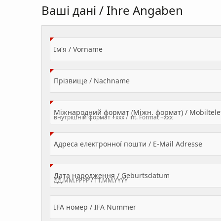
Ваші дані / Ihre Angaben
(Value Required)
Ім'я / Vorname
(Value Required)
Прізвище / Nachname
Міжнародний формат (Міжн. формат) / Mobilte
(Valu
Адреса електронної пошти / E-Mail Adresse
(Value Required
Дата народження / Geburtsdatum
IFA номер / IFA Nummer