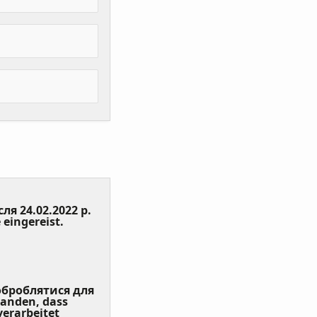
сля 24.02.2022 р.
(Value
 eingereist.
Required)
 оброблятися для
tanden, dass
erarbeitet