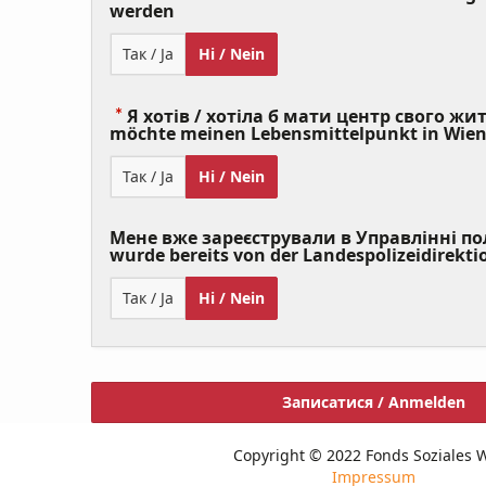
(Value
werden
Required)
Так / Ja
Ні / Nein
Я хотів / хотіла б мати центр свого житт
möchte meinen Lebensmittelpunkt in Wie
Так / Ja
Ні / Nein
Мене вже зареєстрували в Управлінні полі
wurde bereits von der Landespolizeidirekti
Так / Ja
Ні / Nein
Записатися / Anmelden
Copyright © 2022 Fonds Soziales 
Impressum