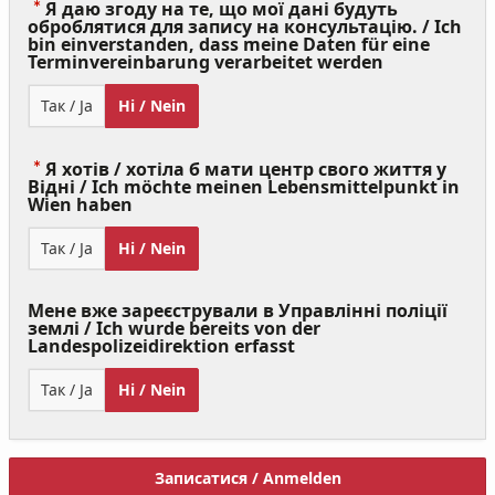
Я даю згоду на те, що мої дані будуть
оброблятися для запису на консультацію. / Ich
bin einverstanden, dass meine Daten für eine
(Value
Terminvereinbarung verarbeitet werden
Required)
Так / Ja
Ні / Nein
Я хотів / хотіла б мати центр свого життя у
Відні / Ich möchte meinen Lebensmittelpunkt in
(Value
Wien haben
Required)
Так / Ja
Ні / Nein
Мене вже зареєстрували в Управлінні поліції
землі / Ich wurde bereits von der
Landespolizeidirektion erfasst
Так / Ja
Ні / Nein
Записатися / Anmelden