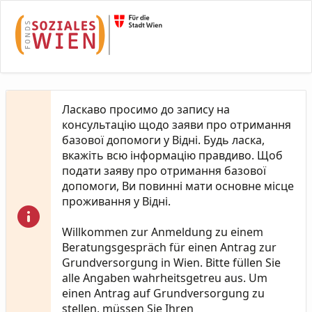
Skip to Main Content
Ласкаво просимо до запису на
консультацію щодо заяви про отримання
базової допомоги у Відні. Будь ласка,
вкажіть всю інформацію правдиво. Щоб
подати заяву про отримання базової
допомоги, Ви повинні мати основне місце
проживання у Відні.
Willkommen zur Anmeldung zu einem
Beratungsgespräch für einen Antrag zur
Grundversorgung in Wien. Bitte füllen Sie
alle Angaben wahrheitsgetreu aus. Um
einen Antrag auf Grundversorgung zu
stellen, müssen Sie Ihren