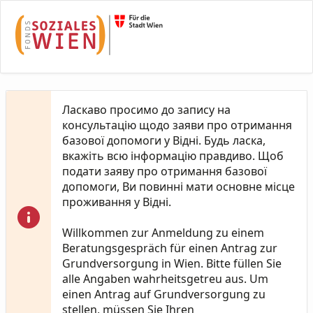
Skip to Main Content
Ласкаво просимо до запису на
консультацію щодо заяви про отримання
базової допомоги у Відні. Будь ласка,
вкажіть всю інформацію правдиво. Щоб
подати заяву про отримання базової
допомоги, Ви повинні мати основне місце
проживання у Відні.
Willkommen zur Anmeldung zu einem
Beratungsgespräch für einen Antrag zur
Grundversorgung in Wien. Bitte füllen Sie
alle Angaben wahrheitsgetreu aus. Um
einen Antrag auf Grundversorgung zu
stellen, müssen Sie Ihren