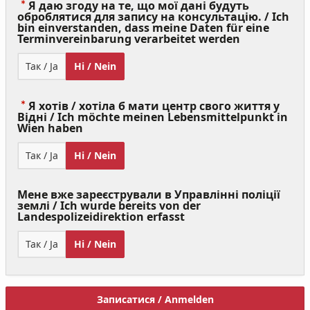
Я даю згоду на те, що мої дані будуть
оброблятися для запису на консультацію. / Ich
bin einverstanden, dass meine Daten für eine
(Value
Terminvereinbarung verarbeitet werden
Required)
Так / Ja
Ні / Nein
Я хотів / хотіла б мати центр свого життя у
Відні / Ich möchte meinen Lebensmittelpunkt in
(Value
Wien haben
Required)
Так / Ja
Ні / Nein
Мене вже зареєстрували в Управлінні поліції
землі / Ich wurde bereits von der
Landespolizeidirektion erfasst
Так / Ja
Ні / Nein
Записатися / Anmelden