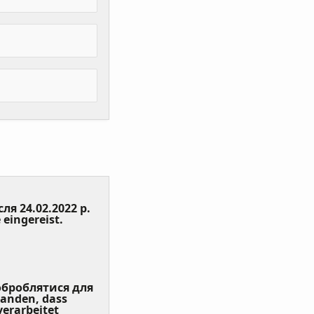
сля 24.02.2022 р.
(Value
 eingereist.
Required)
 оброблятися для
tanden, dass
erarbeitet