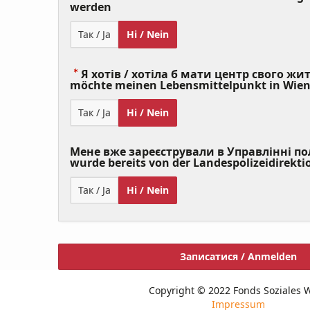
(Value
werden
Required)
Так / Ja
Ні / Nein
Я хотів / хотіла б мати центр свого житт
möchte meinen Lebensmittelpunkt in Wie
Так / Ja
Ні / Nein
Мене вже зареєстрували в Управлінні полі
wurde bereits von der Landespolizeidirekti
Так / Ja
Ні / Nein
Записатися / Anmelden
Copyright © 2022 Fonds Soziales 
Impressum