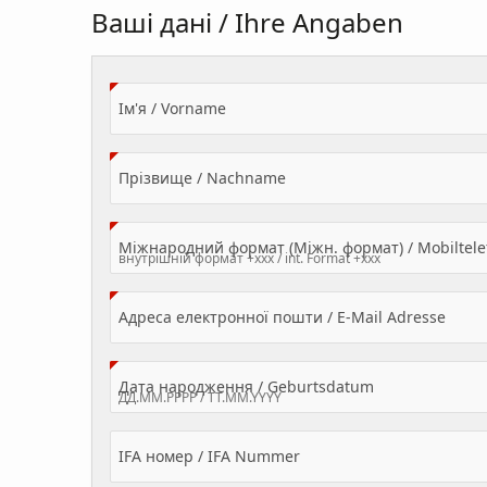
Ваші дані / Ihre Angaben
(Value Required)
Ім'я / Vorname
(Value Required)
Прізвище / Nachname
Міжнародний формат (Міжн. формат) / Mobilte
(Valu
Адреса електронної пошти / E-Mail Adresse
(Value Required
Дата народження / Geburtsdatum
IFA номер / IFA Nummer