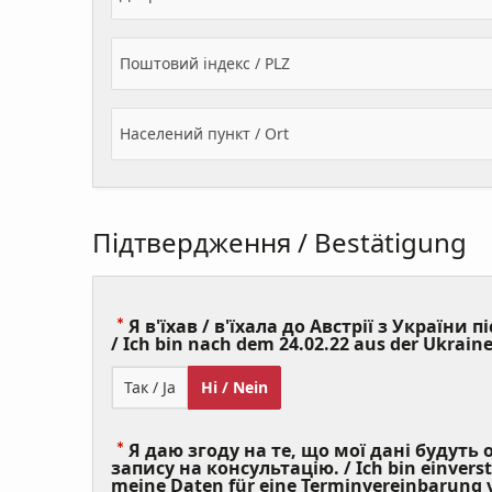
Поштовий індекс / PLZ
Населений пункт / Ort
Підтвердження / Bestätigung
Я в'їхав / в'їхала до Австрії з України пі
/ Ich bin nach dem 24.02.22 aus der Ukraine
Так / Ja
Ні / Nein
Я даю згоду на те, що мої дані будуть
запису на консультацію. / Ich bin einvers
meine Daten für eine Terminvereinbarung v