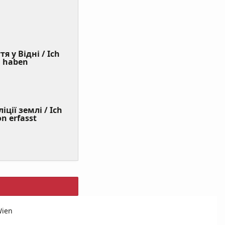
я у Відні / Ich
(Value
n haben
Required)
ції землі / Ich
on erfasst
Wien