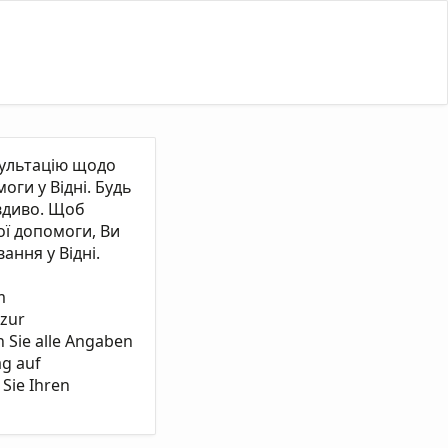
сультацію щодо
ги у Відні. Будь
вдиво. Щоб
ї допомоги, Ви
ання у Відні.
m
 zur
n Sie alle Angaben
ag auf
Sie Ihren