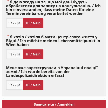
Я даю згоду на те, що мої дані будуть
оброблятися для запису на консультацію. / Ich
bin einverstanden, dass meine Daten für eine
(Value
Terminvereinbarung verarbeitet werden
Required)
Так / Ja
Ні / Nein
Я хотів / хотіла б мати центр свого життя у
Відні / Ich möchte meinen Lebensmittelpunkt in
(Value
Wien haben
Required)
Так / Ja
Ні / Nein
Мене вже зареєстрували в Управлінні поліції
землі / Ich wurde bereits von der
Landespolizeidirektion erfasst
Так / Ja
Ні / Nein
Записатися / Anmelden