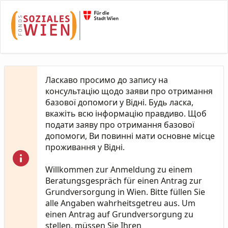
Skip to Main Content
Ласкаво просимо до запису на
консультацію щодо заяви про отримання
базової допомоги у Відні. Будь ласка,
вкажіть всю інформацію правдиво. Щоб
подати заяву про отримання базової
допомоги, Ви повинні мати основне місце
проживання у Відні.
Willkommen zur Anmeldung zu einem
Beratungsgespräch für einen Antrag zur
Grundversorgung in Wien. Bitte füllen Sie
alle Angaben wahrheitsgetreu aus. Um
einen Antrag auf Grundversorgung zu
stellen, müssen Sie Ihren