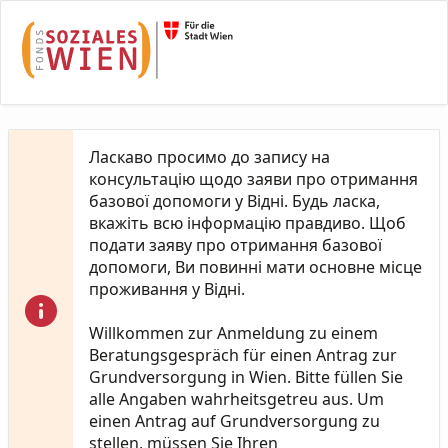
Skip to Main Content
Ласкаво просимо до запису на
консультацію щодо заяви про отримання
базової допомоги у Відні. Будь ласка,
вкажіть всю інформацію правдиво. Щоб
подати заяву про отримання базової
допомоги, Ви повинні мати основне місце
проживання у Відні.
Willkommen zur Anmeldung zu einem
Beratungsgespräch für einen Antrag zur
Grundversorgung in Wien. Bitte füllen Sie
alle Angaben wahrheitsgetreu aus. Um
einen Antrag auf Grundversorgung zu
stellen, müssen Sie Ihren