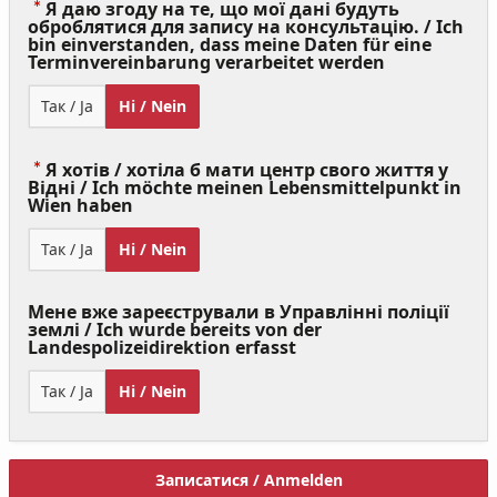
Я даю згоду на те, що мої дані будуть
оброблятися для запису на консультацію. / Ich
bin einverstanden, dass meine Daten für eine
(Value
Terminvereinbarung verarbeitet werden
Required)
Так / Ja
Ні / Nein
Я хотів / хотіла б мати центр свого життя у
Відні / Ich möchte meinen Lebensmittelpunkt in
(Value
Wien haben
Required)
Так / Ja
Ні / Nein
Мене вже зареєстрували в Управлінні поліції
землі / Ich wurde bereits von der
Landespolizeidirektion erfasst
Так / Ja
Ні / Nein
Записатися / Anmelden