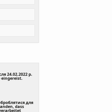
сля 24.02.2022 р.
(Value
 eingereist.
Required)
 оброблятися для
tanden, dass
erarbeitet