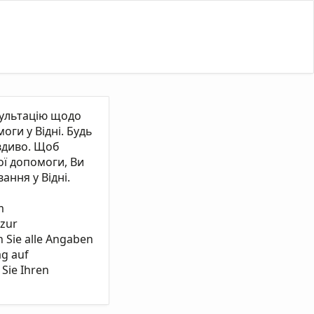
сультацію щодо
ги у Відні. Будь
вдиво. Щоб
ї допомоги, Ви
ання у Відні.
m
 zur
n Sie alle Angaben
ag auf
Sie Ihren