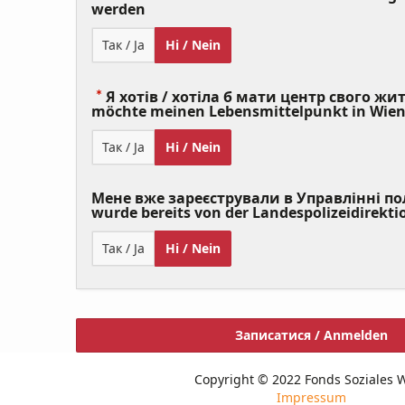
(Value
werden
Required)
Так / Ja
Ні / Nein
Я хотів / хотіла б мати центр свого житт
möchte meinen Lebensmittelpunkt in Wie
Так / Ja
Ні / Nein
Мене вже зареєстрували в Управлінні полі
wurde bereits von der Landespolizeidirekti
Так / Ja
Ні / Nein
Записатися / Anmelden
Copyright © 2022 Fonds Soziales 
Impressum