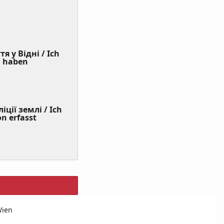
я у Відні / Ich
(Value
n haben
Required)
ції землі / Ich
on erfasst
Wien