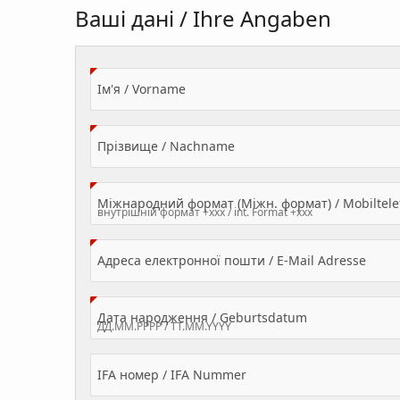
Ваші дані / Ihre Angaben
(Value Required)
Ім'я / Vorname
(Value Required)
Прізвище / Nachname
Міжнародний формат (Міжн. формат) / Mobilte
(Valu
Адреса електронної пошти / E-Mail Adresse
(Value Required
Дата народження / Geburtsdatum
IFA номер / IFA Nummer