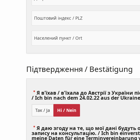
Поштовий індекс / PLZ
Населений пункт / Ort
Підтвердження / Bestätigung
Я в'їхав / в'їхала до Австрії з України пі
/ Ich bin nach dem 24.02.22 aus der Ukraine
Так / Ja
Ні / Nein
Я даю згоду на те, що мої дані будуть
запису на консультацію. / Ich bin einvers
meine Daten für eine Terminvereinbarung v