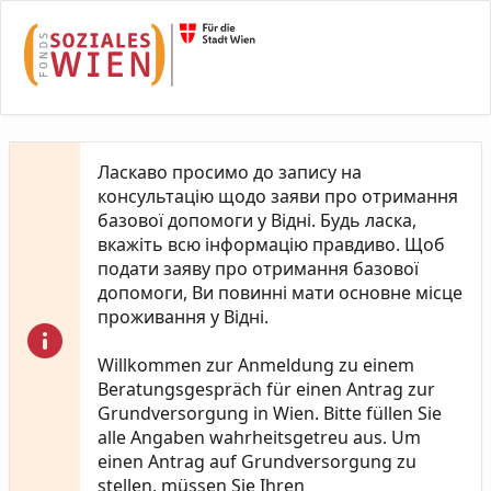
Skip to Main Content
Ласкаво просимо до запису на
консультацію щодо заяви про отримання
базової допомоги у Відні. Будь ласка,
вкажіть всю інформацію правдиво. Щоб
подати заяву про отримання базової
допомоги, Ви повинні мати основне місце
проживання у Відні.
Willkommen zur Anmeldung zu einem
Beratungsgespräch für einen Antrag zur
Grundversorgung in Wien. Bitte füllen Sie
alle Angaben wahrheitsgetreu aus. Um
einen Antrag auf Grundversorgung zu
stellen, müssen Sie Ihren