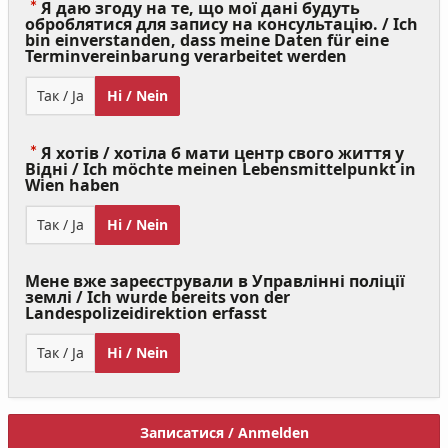
Я даю згоду на те, що мої дані будуть
оброблятися для запису на консультацію. / Ich
bin einverstanden, dass meine Daten für eine
(Value
Terminvereinbarung verarbeitet werden
Required)
Так / Ja
Ні / Nein
Я хотів / хотіла б мати центр свого життя у
Відні / Ich möchte meinen Lebensmittelpunkt in
(Value
Wien haben
Required)
Так / Ja
Ні / Nein
Мене вже зареєстрували в Управлінні поліції
землі / Ich wurde bereits von der
Landespolizeidirektion erfasst
Так / Ja
Ні / Nein
Записатися / Anmelden