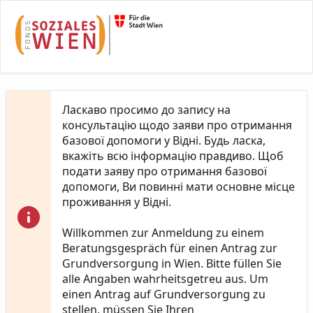
Skip to Main Content
Ласкаво просимо до запису на
консультацію щодо заяви про отримання
базової допомоги у Відні. Будь ласка,
вкажіть всю інформацію правдиво. Щоб
подати заяву про отримання базової
допомоги, Ви повинні мати основне місце
проживання у Відні.
Willkommen zur Anmeldung zu einem
Beratungsgespräch für einen Antrag zur
Grundversorgung in Wien. Bitte füllen Sie
alle Angaben wahrheitsgetreu aus. Um
einen Antrag auf Grundversorgung zu
stellen, müssen Sie Ihren