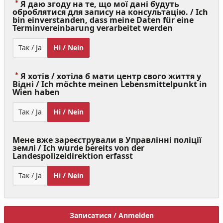
Я даю згоду на те, що мої дані будуть
оброблятися для запису на консультацію. / Ich
bin einverstanden, dass meine Daten für eine
(Value
Terminvereinbarung verarbeitet werden
Required)
Так / Ja
Ні / Nein
Я хотів / хотіла б мати центр свого життя у
Відні / Ich möchte meinen Lebensmittelpunkt in
(Value
Wien haben
Required)
Так / Ja
Ні / Nein
Мене вже зареєстрували в Управлінні поліції
землі / Ich wurde bereits von der
Landespolizeidirektion erfasst
Так / Ja
Ні / Nein
Записатися / Anmelden