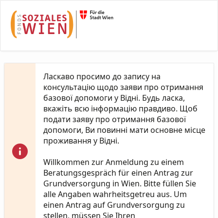
Skip to Main Content
Ласкаво просимо до запису на
консультацію щодо заяви про отримання
базової допомоги у Відні. Будь ласка,
вкажіть всю інформацію правдиво. Щоб
подати заяву про отримання базової
допомоги, Ви повинні мати основне місце
проживання у Відні.
Willkommen zur Anmeldung zu einem
Beratungsgespräch für einen Antrag zur
Grundversorgung in Wien. Bitte füllen Sie
alle Angaben wahrheitsgetreu aus. Um
einen Antrag auf Grundversorgung zu
stellen, müssen Sie Ihren