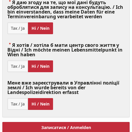
Я даю згоду на те, що мої дані будуть
оброблятися для запису на консультацію. / Ich
bin einverstanden, dass meine Daten für eine
(Value
Terminvereinbarung verarbeitet werden
Required)
Так / Ja
Ні / Nein
Я хотів / хотіла б мати центр свого життя у
Відні / Ich möchte meinen Lebensmittelpunkt in
(Value
Wien haben
Required)
Так / Ja
Ні / Nein
Мене вже зареєстрували в Управлінні поліції
землі / Ich wurde bereits von der
Landespolizeidirektion erfasst
Так / Ja
Ні / Nein
Записатися / Anmelden