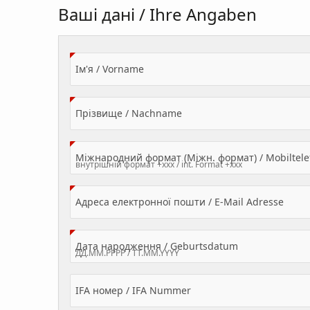
Ваші дані / Ihre Angaben
(Value Required)
Ім'я / Vorname
(Value Required)
Прізвище / Nachname
Міжнародний формат (Міжн. формат) / Mobilte
(Valu
Адреса електронної пошти / E-Mail Adresse
(Value Required
Дата народження / Geburtsdatum
IFA номер / IFA Nummer