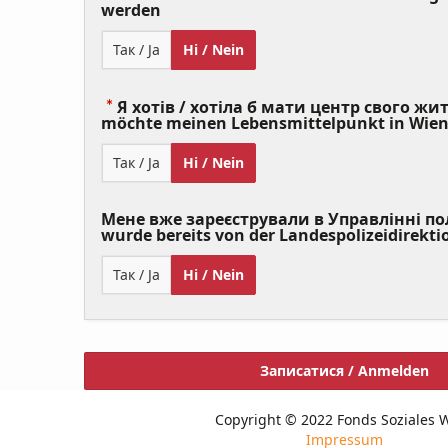
(Value
werden
Required)
Так / Ja
Ні / Nein
Я хотів / хотіла б мати центр свого житт
möchte meinen Lebensmittelpunkt in Wie
Так / Ja
Ні / Nein
Мене вже зареєстрували в Управлінні полі
wurde bereits von der Landespolizeidirekti
Так / Ja
Ні / Nein
Записатися / Anmelden
Copyright © 2022 Fonds Soziales 
Impressum