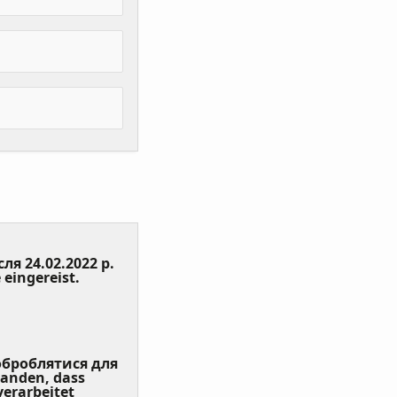
сля 24.02.2022 р.
(Value
 eingereist.
Required)
 оброблятися для
tanden, dass
erarbeitet