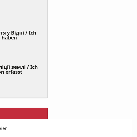
я у Відні / Ich
(Value
n haben
Required)
ції землі / Ich
on erfasst
Wien