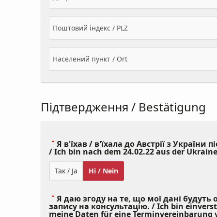
Поштовий індекс / PLZ
Населений пункт / Ort
Підтвердження / Bestätigung
Я в'їхав / в'їхала до Австрії з України пі
/ Ich bin nach dem 24.02.22 aus der Ukraine
Так / Ja
Ні / Nein
Я даю згоду на те, що мої дані будуть
запису на консультацію. / Ich bin einvers
meine Daten für eine Terminvereinbarung v