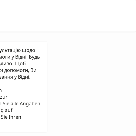
сультацію щодо
ги у Відні. Будь
вдиво. Щоб
ї допомоги, Ви
ання у Відні.
m
 zur
n Sie alle Angaben
ag auf
Sie Ihren