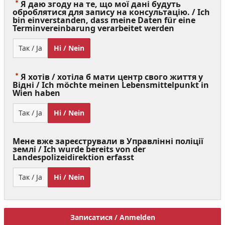
Я даю згоду на те, що мої дані будуть
оброблятися для запису на консультацію. / Ich
bin einverstanden, dass meine Daten für eine
(Value
Terminvereinbarung verarbeitet werden
Required)
Так / Ja
Ні / Nein
Я хотів / хотіла б мати центр свого життя у
Відні / Ich möchte meinen Lebensmittelpunkt in
(Value
Wien haben
Required)
Так / Ja
Ні / Nein
Мене вже зареєстрували в Управлінні поліції
землі / Ich wurde bereits von der
Landespolizeidirektion erfasst
Так / Ja
Ні / Nein
Записатися / Anmelden