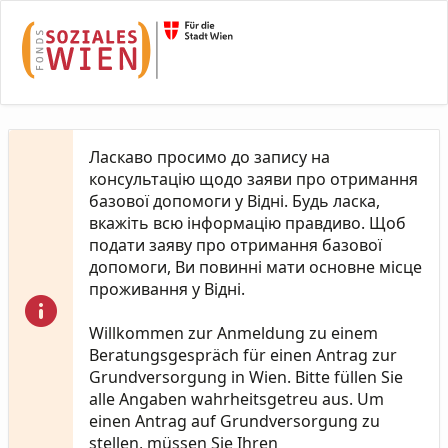
Skip to Main Content
Ласкаво просимо до запису на
консультацію щодо заяви про отримання
базової допомоги у Відні. Будь ласка,
вкажіть всю інформацію правдиво. Щоб
подати заяву про отримання базової
допомоги, Ви повинні мати основне місце
проживання у Відні.
Willkommen zur Anmeldung zu einem
Beratungsgespräch für einen Antrag zur
Grundversorgung in Wien. Bitte füllen Sie
alle Angaben wahrheitsgetreu aus. Um
einen Antrag auf Grundversorgung zu
stellen, müssen Sie Ihren