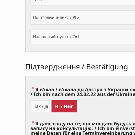
Поштовий індекс / PLZ
Населений пункт / Ort
Підтвердження / Bestätigung
Я в'їхав / в'їхала до Австрії з України пі
/ Ich bin nach dem 24.02.22 aus der Ukraine
Так / Ja
Ні / Nein
Я даю згоду на те, що мої дані будуть
запису на консультацію. / Ich bin einvers
meine Daten für eine Terminvereinbarung v