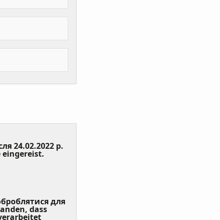
сля 24.02.2022 р.
(Value
 eingereist.
Required)
 оброблятися для
tanden, dass
erarbeitet