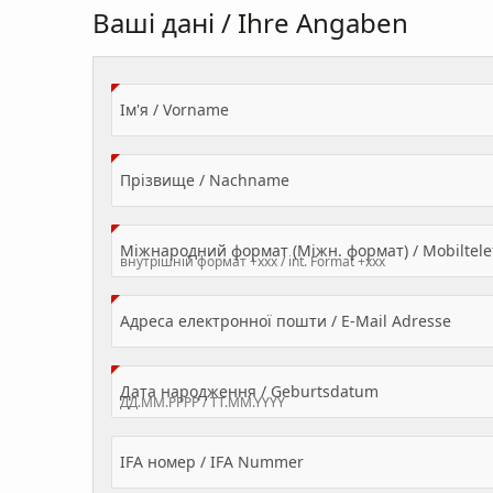
Ваші дані / Ihre Angaben
(Value Required)
Ім'я / Vorname
(Value Required)
Прізвище / Nachname
Міжнародний формат (Міжн. формат) / Mobilte
(Valu
Адреса електронної пошти / E-Mail Adresse
(Value Required
Дата народження / Geburtsdatum
IFA номер / IFA Nummer