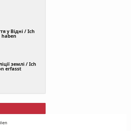
я у Відні / Ich
(Value
n haben
Required)
ції землі / Ich
on erfasst
Wien