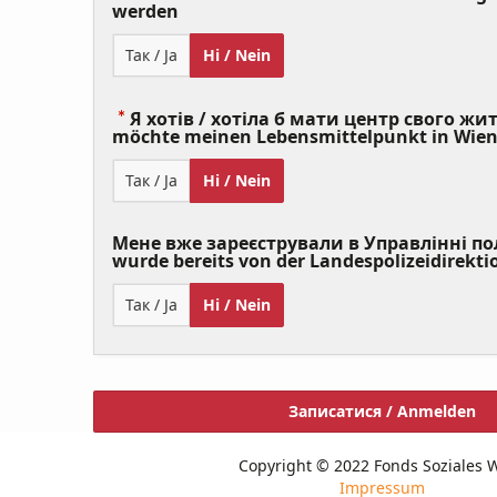
(Value
werden
Required)
Так / Ja
Ні / Nein
Я хотів / хотіла б мати центр свого житт
möchte meinen Lebensmittelpunkt in Wie
Так / Ja
Ні / Nein
Мене вже зареєстрували в Управлінні полі
wurde bereits von der Landespolizeidirekti
Так / Ja
Ні / Nein
Записатися / Anmelden
Copyright © 2022 Fonds Soziales 
Impressum