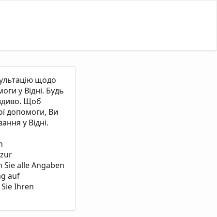
сультацію щодо
ги у Відні. Будь
вдиво. Щоб
ї допомоги, Ви
ання у Відні.
m
 zur
n Sie alle Angaben
ag auf
Sie Ihren