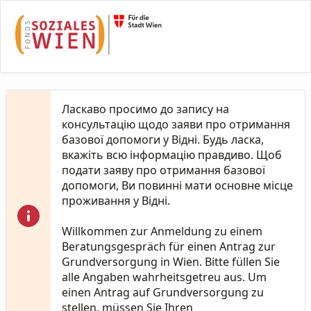
Skip to Main Content
Ласкаво просимо до запису на
консультацію щодо заяви про отримання
базової допомоги у Відні. Будь ласка,
вкажіть всю інформацію правдиво. Щоб
подати заяву про отримання базової
допомоги, Ви повинні мати основне місце
проживання у Відні.
Willkommen zur Anmeldung zu einem
Beratungsgespräch für einen Antrag zur
Grundversorgung in Wien. Bitte füllen Sie
alle Angaben wahrheitsgetreu aus. Um
einen Antrag auf Grundversorgung zu
stellen, müssen Sie Ihren