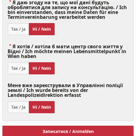
Я даю згоду на те, що мої дані будуть
оброблятися для запису на консультацію. / Ich
bin einverstanden, dass meine Daten für eine
(Value
Terminvereinbarung verarbeitet werden
Required)
Так / Ja
Ні / Nein
Я хотів / хотіла б мати центр свого життя у
Відні / Ich möchte meinen Lebensmittelpunkt in
(Value
Wien haben
Required)
Так / Ja
Ні / Nein
Мене вже зареєстрували в Управлінні поліції
землі / Ich wurde bereits von der
Landespolizeidirektion erfasst
Так / Ja
Ні / Nein
Записатися / Anmelden