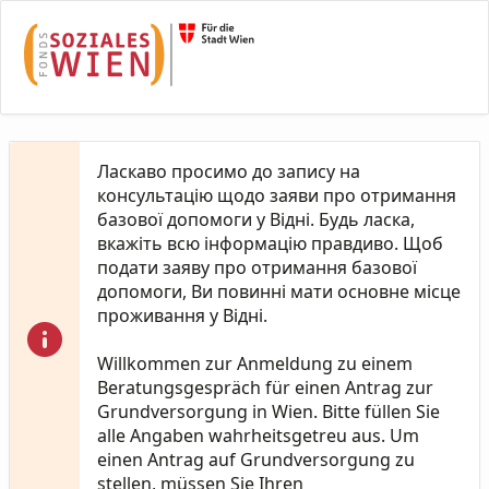
Skip to Main Content
Ласкаво просимо до запису на
консультацію щодо заяви про отримання
базової допомоги у Відні. Будь ласка,
вкажіть всю інформацію правдиво. Щоб
подати заяву про отримання базової
допомоги, Ви повинні мати основне місце
проживання у Відні.
Willkommen zur Anmeldung zu einem
Beratungsgespräch für einen Antrag zur
Grundversorgung in Wien. Bitte füllen Sie
alle Angaben wahrheitsgetreu aus. Um
einen Antrag auf Grundversorgung zu
stellen, müssen Sie Ihren