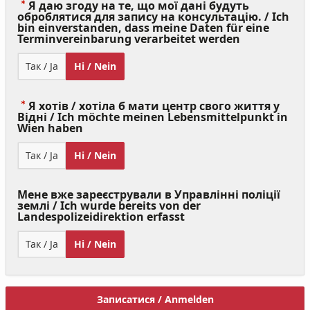
Я даю згоду на те, що мої дані будуть
оброблятися для запису на консультацію. / Ich
bin einverstanden, dass meine Daten für eine
(Value
Terminvereinbarung verarbeitet werden
Required)
Так / Ja
Ні / Nein
Я хотів / хотіла б мати центр свого життя у
Відні / Ich möchte meinen Lebensmittelpunkt in
(Value
Wien haben
Required)
Так / Ja
Ні / Nein
Мене вже зареєстрували в Управлінні поліції
землі / Ich wurde bereits von der
Landespolizeidirektion erfasst
Так / Ja
Ні / Nein
Записатися / Anmelden