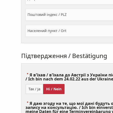
Поштовий індекс / PLZ
Населений пункт / Ort
Підтвердження / Bestätigung
Я в'їхав / в'їхала до Австрії з України пі
/ Ich bin nach dem 24.02.22 aus der Ukraine
Так / Ja
Ні / Nein
Я даю згоду на те, що мої дані будуть
запису на консультацію. / Ich bin einvers
meine Daten für eine Terminvereinbarung v