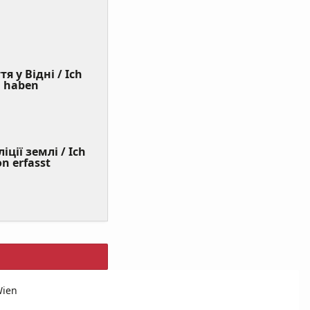
я у Відні / Ich
(Value
n haben
Required)
ції землі / Ich
on erfasst
Wien