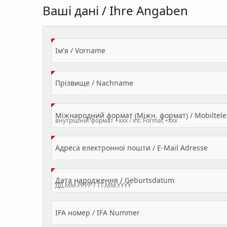
Ваші дані / Ihre Angaben
(Value Required)
Ім'я / Vorname
(Value Required)
Прізвище / Nachname
Міжнародний формат (Міжн. формат) / Mobilte
(Valu
Адреса електронної пошти / E-Mail Adresse
(Value Required
Дата народження / Geburtsdatum
IFA номер / IFA Nummer