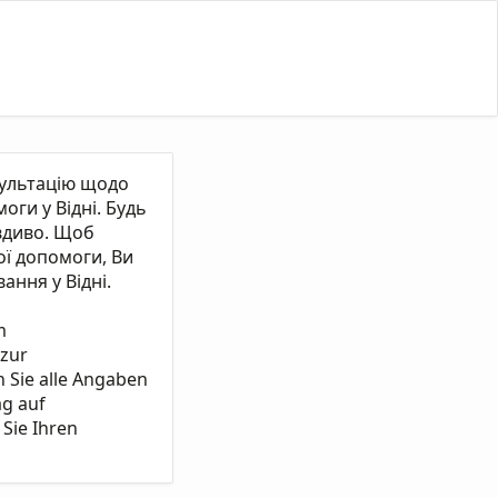
сультацію щодо
ги у Відні. Будь
вдиво. Щоб
ї допомоги, Ви
ання у Відні.
m
 zur
n Sie alle Angaben
ag auf
Sie Ihren