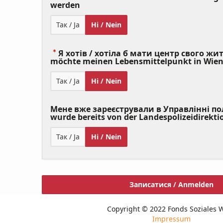
(Value
werden
Required)
Так / Ja
Ні / Nein
Я хотів / хотіла б мати центр свого житт
möchte meinen Lebensmittelpunkt in Wie
Так / Ja
Ні / Nein
Мене вже зареєстрували в Управлінні полі
wurde bereits von der Landespolizeidirekti
Так / Ja
Ні / Nein
Записатися / Anmelden
Copyright © 2022 Fonds Soziales 
Impressum