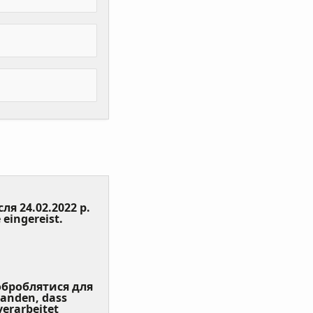
сля 24.02.2022 р.
(Value
 eingereist.
Required)
 оброблятися для
tanden, dass
erarbeitet