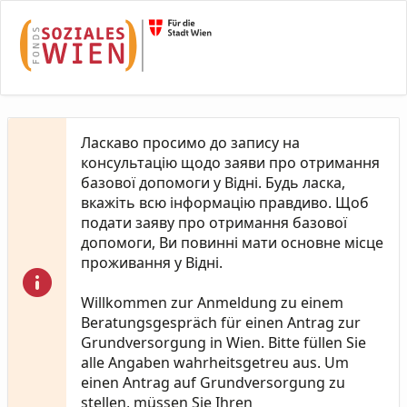
Skip to Main Content
Ласкаво просимо до запису на
консультацію щодо заяви про отримання
базової допомоги у Відні. Будь ласка,
вкажіть всю інформацію правдиво. Щоб
подати заяву про отримання базової
допомоги, Ви повинні мати основне місце
проживання у Відні.
Willkommen zur Anmeldung zu einem
Beratungsgespräch für einen Antrag zur
Grundversorgung in Wien. Bitte füllen Sie
alle Angaben wahrheitsgetreu aus. Um
einen Antrag auf Grundversorgung zu
stellen, müssen Sie Ihren