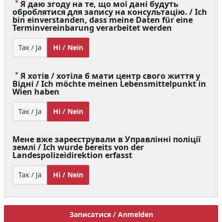
Я даю згоду на те, що мої дані будуть
оброблятися для запису на консультацію. / Ich
bin einverstanden, dass meine Daten für eine
(Value
Terminvereinbarung verarbeitet werden
Required)
Так / Ja
Ні / Nein
Я хотів / хотіла б мати центр свого життя у
Відні / Ich möchte meinen Lebensmittelpunkt in
(Value
Wien haben
Required)
Так / Ja
Ні / Nein
Мене вже зареєстрували в Управлінні поліції
землі / Ich wurde bereits von der
Landespolizeidirektion erfasst
Так / Ja
Ні / Nein
Записатися / Anmelden