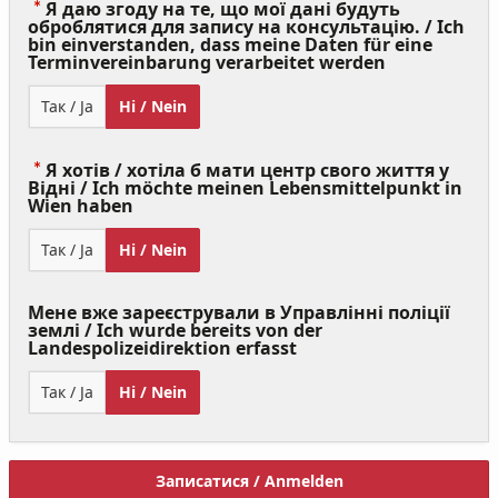
Я даю згоду на те, що мої дані будуть
оброблятися для запису на консультацію. / Ich
bin einverstanden, dass meine Daten für eine
(Value
Terminvereinbarung verarbeitet werden
Required)
Так / Ja
Ні / Nein
Я хотів / хотіла б мати центр свого життя у
Відні / Ich möchte meinen Lebensmittelpunkt in
(Value
Wien haben
Required)
Так / Ja
Ні / Nein
Мене вже зареєстрували в Управлінні поліції
землі / Ich wurde bereits von der
Landespolizeidirektion erfasst
Так / Ja
Ні / Nein
Записатися / Anmelden