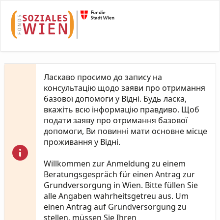
Skip to Main Content
Ласкаво просимо до запису на
консультацію щодо заяви про отримання
базової допомоги у Відні. Будь ласка,
вкажіть всю інформацію правдиво. Щоб
подати заяву про отримання базової
допомоги, Ви повинні мати основне місце
проживання у Відні.
Willkommen zur Anmeldung zu einem
Beratungsgespräch für einen Antrag zur
Grundversorgung in Wien. Bitte füllen Sie
alle Angaben wahrheitsgetreu aus. Um
einen Antrag auf Grundversorgung zu
stellen, müssen Sie Ihren