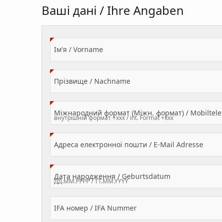
Ваші дані / Ihre Angaben
(Value Required)
Ім'я / Vorname
(Value Required)
Прізвище / Nachname
Міжнародний формат (Міжн. формат) / Mobilte
(Valu
Адреса електронної пошти / E-Mail Adresse
(Value Required
Дата народження / Geburtsdatum
IFA номер / IFA Nummer