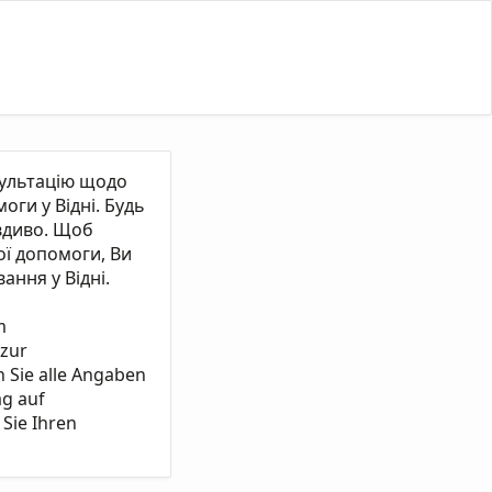
сультацію щодо
ги у Відні. Будь
вдиво. Щоб
ї допомоги, Ви
ання у Відні.
m
 zur
n Sie alle Angaben
ag auf
Sie Ihren