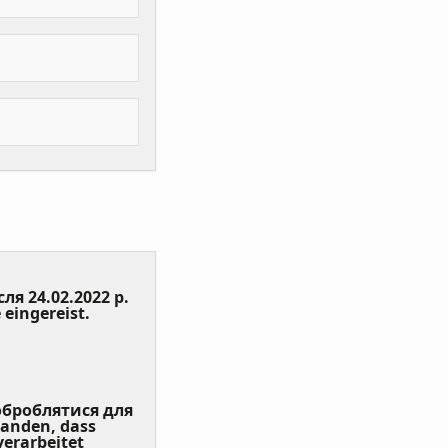
сля 24.02.2022 р.
(Value
 eingereist.
Required)
 оброблятися для
tanden, dass
erarbeitet