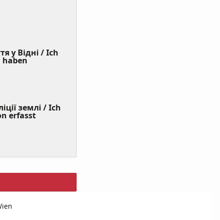
я у Відні / Ich
(Value
n haben
Required)
ції землі / Ich
on erfasst
Wien