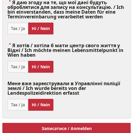
Я даю згоду на те, що мої дані будуть
оброблятися для запису на консультацію. / Ich
bin einverstanden, dass meine Daten für eine
(Value
Terminvereinbarung verarbeitet werden
Required)
Так / Ja
Ні / Nein
Я хотів / хотіла б мати центр свого життя у
Відні / Ich möchte meinen Lebensmittelpunkt in
(Value
Wien haben
Required)
Так / Ja
Ні / Nein
Мене вже зареєстрували в Управлінні поліції
землі / Ich wurde bereits von der
Landespolizeidirektion erfasst
Так / Ja
Ні / Nein
Записатися / Anmelden