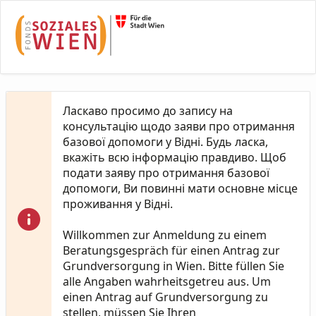
Skip to Main Content
Ласкаво просимо до запису на
консультацію щодо заяви про отримання
базової допомоги у Відні. Будь ласка,
вкажіть всю інформацію правдиво. Щоб
подати заяву про отримання базової
допомоги, Ви повинні мати основне місце
проживання у Відні.
Willkommen zur Anmeldung zu einem
Beratungsgespräch für einen Antrag zur
Grundversorgung in Wien. Bitte füllen Sie
alle Angaben wahrheitsgetreu aus. Um
einen Antrag auf Grundversorgung zu
stellen, müssen Sie Ihren