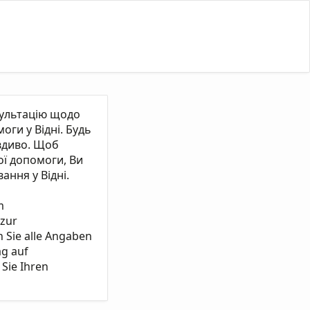
сультацію щодо
ги у Відні. Будь
вдиво. Щоб
ї допомоги, Ви
ання у Відні.
m
 zur
n Sie alle Angaben
ag auf
Sie Ihren