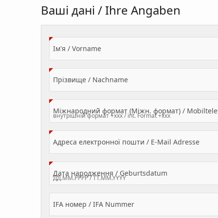
Ваші дані / Ihre Angaben
(Value Required)
Ім'я / Vorname
(Value Required)
Прізвище / Nachname
Міжнародний формат (Міжн. формат) / Mobilte
(Valu
Адреса електронної пошти / E-Mail Adresse
(Value Required
Дата народження / Geburtsdatum
IFA номер / IFA Nummer