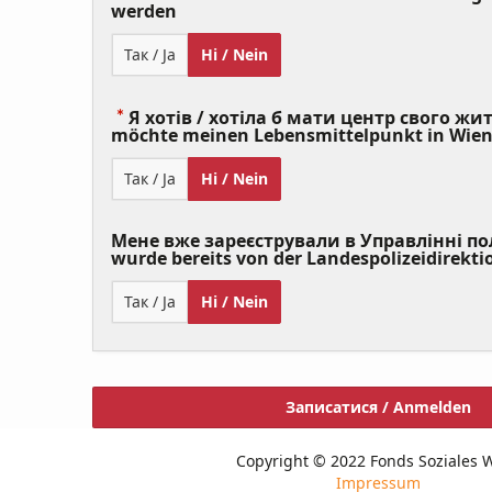
(Value
werden
Required)
Так / Ja
Ні / Nein
Я хотів / хотіла б мати центр свого житт
möchte meinen Lebensmittelpunkt in Wie
Так / Ja
Ні / Nein
Мене вже зареєстрували в Управлінні полі
wurde bereits von der Landespolizeidirekti
Так / Ja
Ні / Nein
Записатися / Anmelden
Copyright © 2022 Fonds Soziales 
Impressum