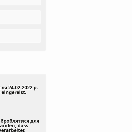
сля 24.02.2022 р.
(Value
 eingereist.
Required)
 оброблятися для
tanden, dass
erarbeitet