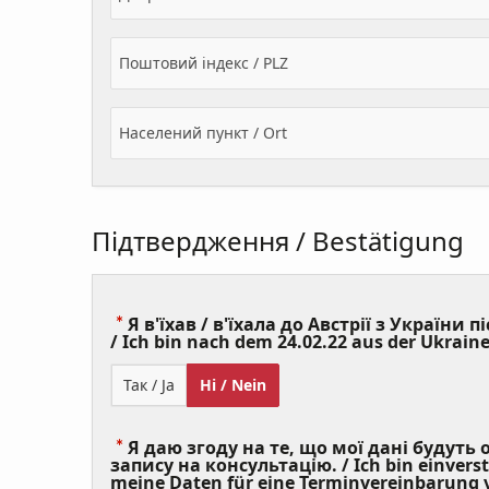
Поштовий індекс / PLZ
Населений пункт / Ort
Підтвердження / Bestätigung
Я в'їхав / в'їхала до Австрії з України пі
/ Ich bin nach dem 24.02.22 aus der Ukraine
Так / Ja
Ні / Nein
Я даю згоду на те, що мої дані будуть
запису на консультацію. / Ich bin einvers
meine Daten für eine Terminvereinbarung v