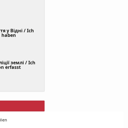
я у Відні / Ich
(Value
n haben
Required)
ції землі / Ich
on erfasst
Wien