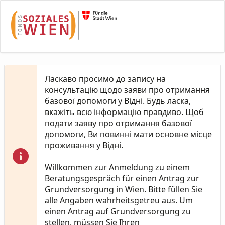
Skip to Main Content
Ласкаво просимо до запису на
консультацію щодо заяви про отримання
базової допомоги у Відні. Будь ласка,
вкажіть всю інформацію правдиво. Щоб
подати заяву про отримання базової
допомоги, Ви повинні мати основне місце
проживання у Відні.
Willkommen zur Anmeldung zu einem
Beratungsgespräch für einen Antrag zur
Grundversorgung in Wien. Bitte füllen Sie
alle Angaben wahrheitsgetreu aus. Um
einen Antrag auf Grundversorgung zu
stellen, müssen Sie Ihren