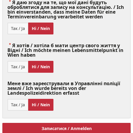
Я даю згоду на те, що мої дані будуть
оброблятися для запису на консультацію. / Ich
bin einverstanden, dass meine Daten für eine
(Value
Terminvereinbarung verarbeitet werden
Required)
Так / Ja
Ні / Nein
Я хотів / хотіла б мати центр свого життя у
Відні / Ich möchte meinen Lebensmittelpunkt in
(Value
Wien haben
Required)
Так / Ja
Ні / Nein
Мене вже зареєстрували в Управлінні поліції
землі / Ich wurde bereits von der
Landespolizeidirektion erfasst
Так / Ja
Ні / Nein
Записатися / Anmelden