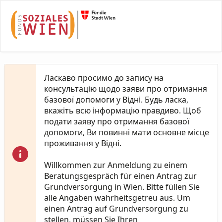
Skip to Main Content
Ласкаво просимо до запису на
консультацію щодо заяви про отримання
базової допомоги у Відні. Будь ласка,
вкажіть всю інформацію правдиво. Щоб
подати заяву про отримання базової
допомоги, Ви повинні мати основне місце
проживання у Відні.
Willkommen zur Anmeldung zu einem
Beratungsgespräch für einen Antrag zur
Grundversorgung in Wien. Bitte füllen Sie
alle Angaben wahrheitsgetreu aus. Um
einen Antrag auf Grundversorgung zu
stellen, müssen Sie Ihren