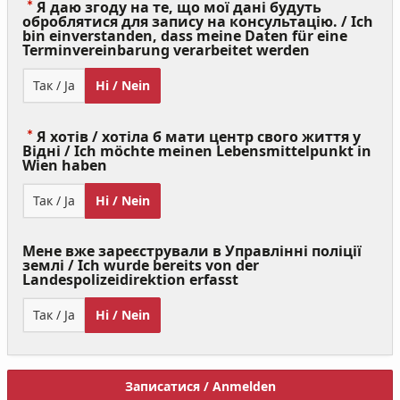
Я даю згоду на те, що мої дані будуть
оброблятися для запису на консультацію. / Ich
bin einverstanden, dass meine Daten für eine
(Value
Terminvereinbarung verarbeitet werden
Required)
Так / Ja
Ні / Nein
Я хотів / хотіла б мати центр свого життя у
Відні / Ich möchte meinen Lebensmittelpunkt in
(Value
Wien haben
Required)
Так / Ja
Ні / Nein
Мене вже зареєстрували в Управлінні поліції
землі / Ich wurde bereits von der
Landespolizeidirektion erfasst
Так / Ja
Ні / Nein
Записатися / Anmelden