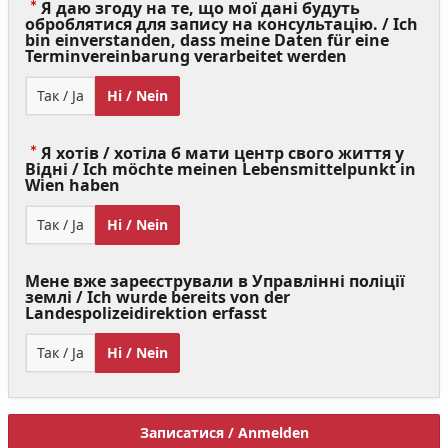
Я даю згоду на те, що мої дані будуть
оброблятися для запису на консультацію. / Ich
bin einverstanden, dass meine Daten für eine
(Value
Terminvereinbarung verarbeitet werden
Required)
Так / Ja
Ні / Nein
Я хотів / хотіла б мати центр свого життя у
Відні / Ich möchte meinen Lebensmittelpunkt in
(Value
Wien haben
Required)
Так / Ja
Ні / Nein
Мене вже зареєстрували в Управлінні поліції
землі / Ich wurde bereits von der
Landespolizeidirektion erfasst
Так / Ja
Ні / Nein
Записатися / Anmelden