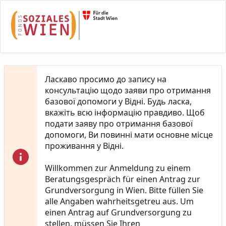
Skip to Main Content
Ласкаво просимо до запису на
консультацію щодо заяви про отримання
базової допомоги у Відні. Будь ласка,
вкажіть всю інформацію правдиво. Щоб
подати заяву про отримання базової
допомоги, Ви повинні мати основне місце
проживання у Відні.
Willkommen zur Anmeldung zu einem
Beratungsgespräch für einen Antrag zur
Grundversorgung in Wien. Bitte füllen Sie
alle Angaben wahrheitsgetreu aus. Um
einen Antrag auf Grundversorgung zu
stellen, müssen Sie Ihren