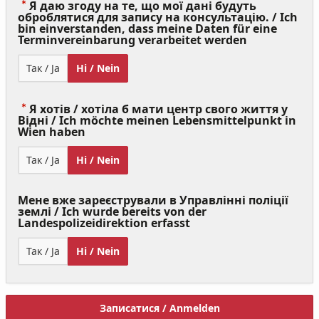
Я даю згоду на те, що мої дані будуть
оброблятися для запису на консультацію. / Ich
bin einverstanden, dass meine Daten für eine
(Value
Terminvereinbarung verarbeitet werden
Required)
Так / Ja
Ні / Nein
Я хотів / хотіла б мати центр свого життя у
Відні / Ich möchte meinen Lebensmittelpunkt in
(Value
Wien haben
Required)
Так / Ja
Ні / Nein
Мене вже зареєстрували в Управлінні поліції
землі / Ich wurde bereits von der
Landespolizeidirektion erfasst
Так / Ja
Ні / Nein
Записатися / Anmelden