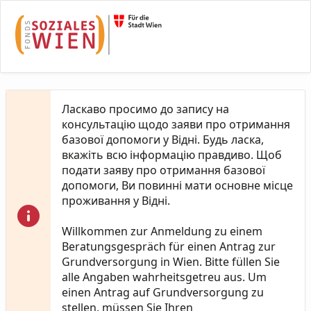
Skip to Main Content
Ласкаво просимо до запису на
консультацію щодо заяви про отримання
базової допомоги у Відні. Будь ласка,
вкажіть всю інформацію правдиво. Щоб
подати заяву про отримання базової
допомоги, Ви повинні мати основне місце
проживання у Відні.
Willkommen zur Anmeldung zu einem
Beratungsgespräch für einen Antrag zur
Grundversorgung in Wien. Bitte füllen Sie
alle Angaben wahrheitsgetreu aus. Um
einen Antrag auf Grundversorgung zu
stellen, müssen Sie Ihren