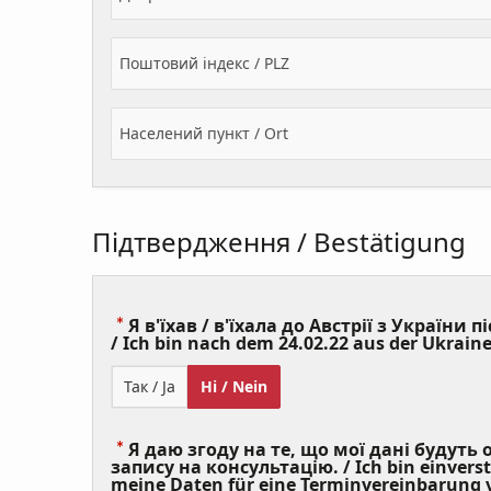
Поштовий індекс / PLZ
Населений пункт / Ort
Підтвердження / Bestätigung
Я в'їхав / в'їхала до Австрії з України пі
/ Ich bin nach dem 24.02.22 aus der Ukraine
Так / Ja
Ні / Nein
Я даю згоду на те, що мої дані будуть
запису на консультацію. / Ich bin einvers
meine Daten für eine Terminvereinbarung v