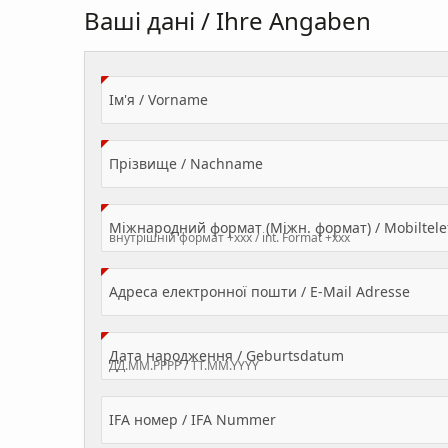
Ваші дані / Ihre Angaben
(Value Required)
Ім'я / Vorname
(Value Required)
Прізвище / Nachname
Міжнародний формат (Міжн. формат) / Mobilte
(Valu
Адреса електронної пошти / E-Mail Adresse
(Value Required
Дата народження / Geburtsdatum
IFA номер / IFA Nummer