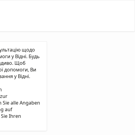
сультацію щодо
ги у Відні. Будь
вдиво. Щоб
ї допомоги, Ви
ання у Відні.
m
 zur
n Sie alle Angaben
ag auf
Sie Ihren