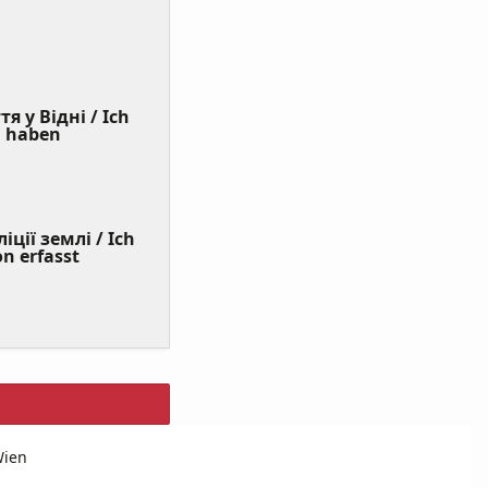
я у Відні / Ich
(Value
n haben
Required)
ції землі / Ich
on erfasst
Wien