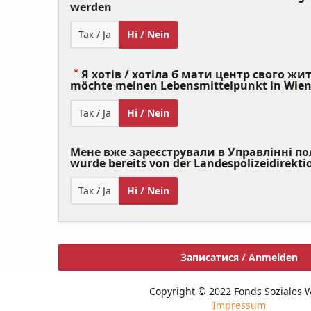
(Value
werden
Required)
Так / Ja
Ні / Nein
Я хотів / хотіла б мати центр свого житт
möchte meinen Lebensmittelpunkt in Wie
Так / Ja
Ні / Nein
Мене вже зареєстрували в Управлінні полі
wurde bereits von der Landespolizeidirekti
Так / Ja
Ні / Nein
Записатися / Anmelden
Copyright © 2022 Fonds Soziales 
Impressum