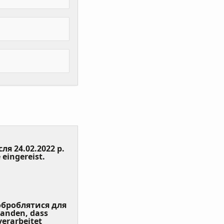
сля 24.02.2022 р.
(Value
 eingereist.
Required)
 оброблятися для
tanden, dass
erarbeitet