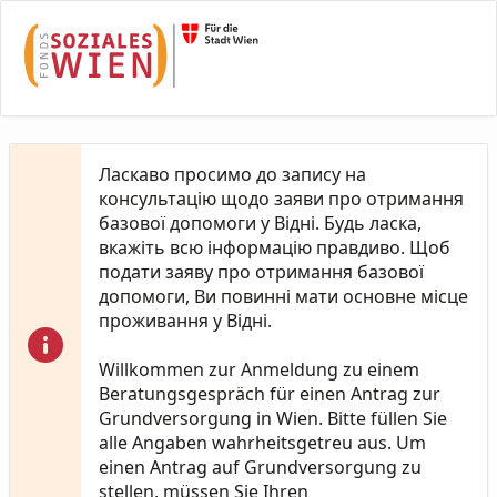
Skip to Main Content
Ласкаво просимо до запису на
консультацію щодо заяви про отримання
базової допомоги у Відні. Будь ласка,
вкажіть всю інформацію правдиво. Щоб
подати заяву про отримання базової
допомоги, Ви повинні мати основне місце
проживання у Відні.
Willkommen zur Anmeldung zu einem
Beratungsgespräch für einen Antrag zur
Grundversorgung in Wien. Bitte füllen Sie
alle Angaben wahrheitsgetreu aus. Um
einen Antrag auf Grundversorgung zu
stellen, müssen Sie Ihren