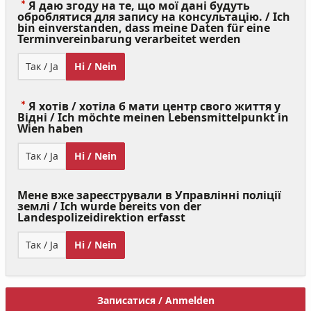
Я даю згоду на те, що мої дані будуть
оброблятися для запису на консультацію. / Ich
bin einverstanden, dass meine Daten für eine
(Value
Terminvereinbarung verarbeitet werden
Required)
Так / Ja
Ні / Nein
Я хотів / хотіла б мати центр свого життя у
Відні / Ich möchte meinen Lebensmittelpunkt in
(Value
Wien haben
Required)
Так / Ja
Ні / Nein
Мене вже зареєстрували в Управлінні поліції
землі / Ich wurde bereits von der
Landespolizeidirektion erfasst
Так / Ja
Ні / Nein
Записатися / Anmelden