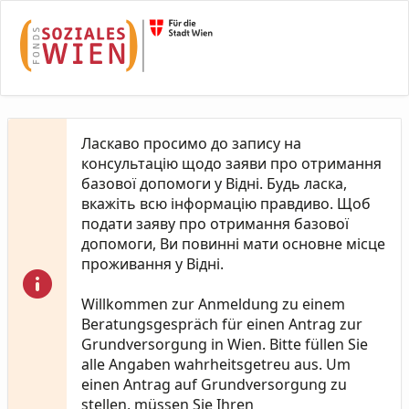
Skip to Main Content
Ласкаво просимо до запису на
консультацію щодо заяви про отримання
базової допомоги у Відні. Будь ласка,
вкажіть всю інформацію правдиво. Щоб
подати заяву про отримання базової
допомоги, Ви повинні мати основне місце
проживання у Відні.
Willkommen zur Anmeldung zu einem
Beratungsgespräch für einen Antrag zur
Grundversorgung in Wien. Bitte füllen Sie
alle Angaben wahrheitsgetreu aus. Um
einen Antrag auf Grundversorgung zu
stellen, müssen Sie Ihren