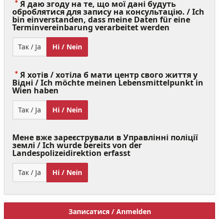
Я даю згоду на те, що мої дані будуть
оброблятися для запису на консультацію. / Ich
bin einverstanden, dass meine Daten für eine
(Value
Terminvereinbarung verarbeitet werden
Required)
Так / Ja
Ні / Nein
Я хотів / хотіла б мати центр свого життя у
Відні / Ich möchte meinen Lebensmittelpunkt in
(Value
Wien haben
Required)
Так / Ja
Ні / Nein
Мене вже зареєстрували в Управлінні поліції
землі / Ich wurde bereits von der
Landespolizeidirektion erfasst
Так / Ja
Ні / Nein
Записатися / Anmelden