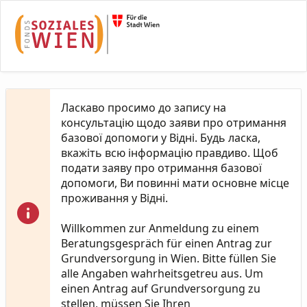
Skip to Main Content
Ласкаво просимо до запису на
консультацію щодо заяви про отримання
базової допомоги у Відні. Будь ласка,
вкажіть всю інформацію правдиво. Щоб
подати заяву про отримання базової
допомоги, Ви повинні мати основне місце
проживання у Відні.
Willkommen zur Anmeldung zu einem
Beratungsgespräch für einen Antrag zur
Grundversorgung in Wien. Bitte füllen Sie
alle Angaben wahrheitsgetreu aus. Um
einen Antrag auf Grundversorgung zu
stellen, müssen Sie Ihren