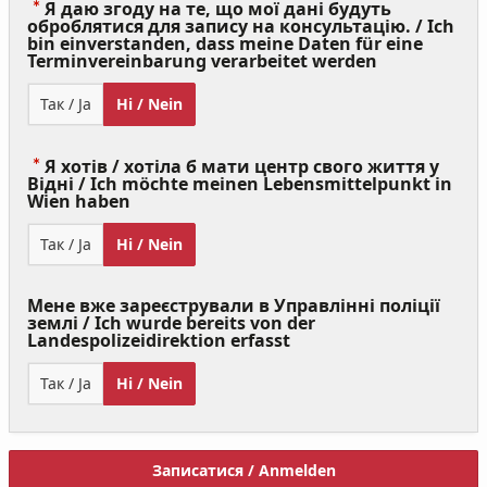
Я даю згоду на те, що мої дані будуть
оброблятися для запису на консультацію. / Ich
bin einverstanden, dass meine Daten für eine
(Value
Terminvereinbarung verarbeitet werden
Required)
Так / Ja
Ні / Nein
Я хотів / хотіла б мати центр свого життя у
Відні / Ich möchte meinen Lebensmittelpunkt in
(Value
Wien haben
Required)
Так / Ja
Ні / Nein
Мене вже зареєстрували в Управлінні поліції
землі / Ich wurde bereits von der
Landespolizeidirektion erfasst
Так / Ja
Ні / Nein
Записатися / Anmelden