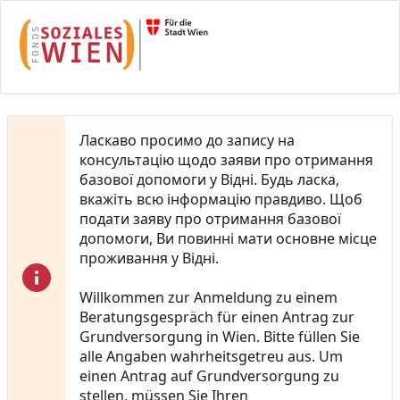
Skip to Main Content
Ласкаво просимо до запису на
консультацію щодо заяви про отримання
базової допомоги у Відні. Будь ласка,
вкажіть всю інформацію правдиво. Щоб
подати заяву про отримання базової
допомоги, Ви повинні мати основне місце
проживання у Відні.
Willkommen zur Anmeldung zu einem
Beratungsgespräch für einen Antrag zur
Grundversorgung in Wien. Bitte füllen Sie
alle Angaben wahrheitsgetreu aus. Um
einen Antrag auf Grundversorgung zu
stellen, müssen Sie Ihren