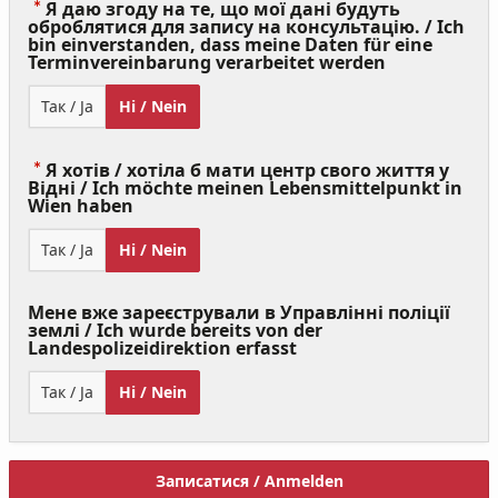
Я даю згоду на те, що мої дані будуть
оброблятися для запису на консультацію. / Ich
bin einverstanden, dass meine Daten für eine
(Value
Terminvereinbarung verarbeitet werden
Required)
Так / Ja
Ні / Nein
Я хотів / хотіла б мати центр свого життя у
Відні / Ich möchte meinen Lebensmittelpunkt in
(Value
Wien haben
Required)
Так / Ja
Ні / Nein
Мене вже зареєстрували в Управлінні поліції
землі / Ich wurde bereits von der
Landespolizeidirektion erfasst
Так / Ja
Ні / Nein
Записатися / Anmelden