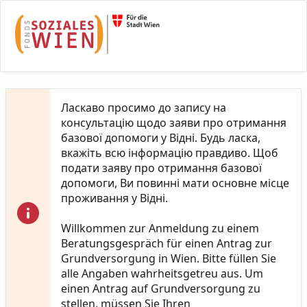
Skip to Main Content
Ласкаво просимо до запису на
консультацію щодо заяви про отримання
базової допомоги у Відні. Будь ласка,
вкажіть всю інформацію правдиво. Щоб
подати заяву про отримання базової
допомоги, Ви повинні мати основне місце
проживання у Відні.
Willkommen zur Anmeldung zu einem
Beratungsgespräch für einen Antrag zur
Grundversorgung in Wien. Bitte füllen Sie
alle Angaben wahrheitsgetreu aus. Um
einen Antrag auf Grundversorgung zu
stellen, müssen Sie Ihren