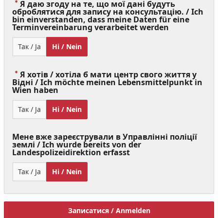
Я даю згоду на те, що мої дані будуть
оброблятися для запису на консультацію. / Ich
bin einverstanden, dass meine Daten für eine
(Value
Terminvereinbarung verarbeitet werden
Required)
Так / Ja
Ні / Nein
Я хотів / хотіла б мати центр свого життя у
Відні / Ich möchte meinen Lebensmittelpunkt in
(Value
Wien haben
Required)
Так / Ja
Ні / Nein
Мене вже зареєстрували в Управлінні поліції
землі / Ich wurde bereits von der
Landespolizeidirektion erfasst
Так / Ja
Ні / Nein
Записатися / Anmelden