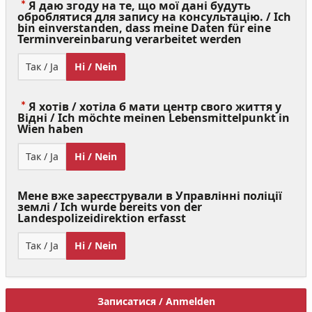
Я даю згоду на те, що мої дані будуть
оброблятися для запису на консультацію. / Ich
bin einverstanden, dass meine Daten für eine
(Value
Terminvereinbarung verarbeitet werden
Required)
Так / Ja
Ні / Nein
Я хотів / хотіла б мати центр свого життя у
Відні / Ich möchte meinen Lebensmittelpunkt in
(Value
Wien haben
Required)
Так / Ja
Ні / Nein
Мене вже зареєстрували в Управлінні поліції
землі / Ich wurde bereits von der
Landespolizeidirektion erfasst
Так / Ja
Ні / Nein
Записатися / Anmelden