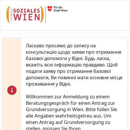
Skip to Main Content
Ласкаво просимо до запису на
консультацію щодо заяви про отримання
базової допомоги у Відні. Будь ласка,
вкажіть всю інформацію правдиво. Щоб
подати заяву про отримання базової
допомоги, Ви повинні мати основне місце
проживання у Відні.
Willkommen zur Anmeldung zu einem
Beratungsgespräch für einen Antrag zur
Grundversorgung in Wien. Bitte füllen Sie
alle Angaben wahrheitsgetreu aus. Um
einen Antrag auf Grundversorgung zu
stellen, müssen Sie Ihren