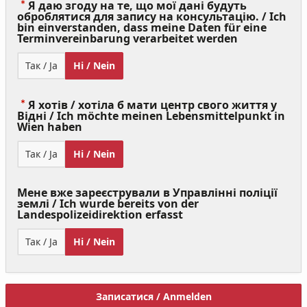
Я даю згоду на те, що мої дані будуть
оброблятися для запису на консультацію. / Ich
bin einverstanden, dass meine Daten für eine
(Value
Terminvereinbarung verarbeitet werden
Required)
Так / Ja
Ні / Nein
Я хотів / хотіла б мати центр свого життя у
Відні / Ich möchte meinen Lebensmittelpunkt in
(Value
Wien haben
Required)
Так / Ja
Ні / Nein
Мене вже зареєстрували в Управлінні поліції
землі / Ich wurde bereits von der
Landespolizeidirektion erfasst
Так / Ja
Ні / Nein
Записатися / Anmelden