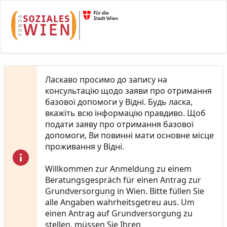
Skip to Main Content
Ласкаво просимо до запису на
консультацію щодо заяви про отримання
базової допомоги у Відні. Будь ласка,
вкажіть всю інформацію правдиво. Щоб
подати заяву про отримання базової
допомоги, Ви повинні мати основне місце
проживання у Відні.
Willkommen zur Anmeldung zu einem
Beratungsgespräch für einen Antrag zur
Grundversorgung in Wien. Bitte füllen Sie
alle Angaben wahrheitsgetreu aus. Um
einen Antrag auf Grundversorgung zu
stellen, müssen Sie Ihren