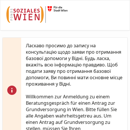
Skip to Main Content
Ласкаво просимо до запису на
консультацію щодо заяви про отримання
базової допомоги у Відні. Будь ласка,
вкажіть всю інформацію правдиво. Щоб
подати заяву про отримання базової
допомоги, Ви повинні мати основне місце
проживання у Відні.
Willkommen zur Anmeldung zu einem
Beratungsgespräch für einen Antrag zur
Grundversorgung in Wien. Bitte füllen Sie
alle Angaben wahrheitsgetreu aus. Um
einen Antrag auf Grundversorgung zu
stellen, müssen Sie Ihren