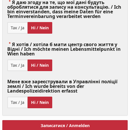
Я даю згоду на те, що мої дані будуть
оброблятися для запису на консультацію. / Ich
bin einverstanden, dass meine Daten für eine
(Value
Terminvereinbarung verarbeitet werden
Required)
Так / Ja
Ні / Nein
Я хотів / хотіла б мати центр свого життя у
Відні / Ich möchte meinen Lebensmittelpunkt in
(Value
Wien haben
Required)
Так / Ja
Ні / Nein
Мене вже зареєстрували в Управлінні поліції
землі / Ich wurde bereits von der
Landespolizeidirektion erfasst
Так / Ja
Ні / Nein
Записатися / Anmelden