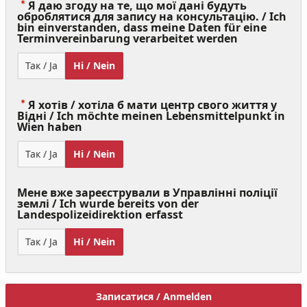
Я даю згоду на те, що мої дані будуть
оброблятися для запису на консультацію. / Ich
bin einverstanden, dass meine Daten für eine
(Value
Terminvereinbarung verarbeitet werden
Required)
Так / Ja
Ні / Nein
Я хотів / хотіла б мати центр свого життя у
Відні / Ich möchte meinen Lebensmittelpunkt in
(Value
Wien haben
Required)
Так / Ja
Ні / Nein
Мене вже зареєстрували в Управлінні поліції
землі / Ich wurde bereits von der
Landespolizeidirektion erfasst
Так / Ja
Ні / Nein
Записатися / Anmelden