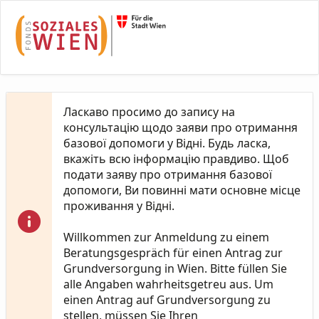
Skip to Main Content
Ласкаво просимо до запису на
консультацію щодо заяви про отримання
базової допомоги у Відні. Будь ласка,
вкажіть всю інформацію правдиво. Щоб
подати заяву про отримання базової
допомоги, Ви повинні мати основне місце
проживання у Відні.
Willkommen zur Anmeldung zu einem
Beratungsgespräch für einen Antrag zur
Grundversorgung in Wien. Bitte füllen Sie
alle Angaben wahrheitsgetreu aus. Um
einen Antrag auf Grundversorgung zu
stellen, müssen Sie Ihren