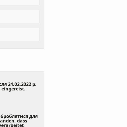
сля 24.02.2022 р.
(Value
 eingereist.
Required)
 оброблятися для
tanden, dass
erarbeitet