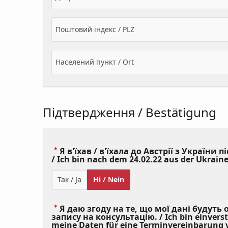
Поштовий індекс / PLZ
Населений пункт / Ort
Підтвердження / Bestätigung
Я в'їхав / в'їхала до Австрії з України пі
/ Ich bin nach dem 24.02.22 aus der Ukraine
Так / Ja
Ні / Nein
Я даю згоду на те, що мої дані будуть
запису на консультацію. / Ich bin einvers
meine Daten für eine Terminvereinbarung v