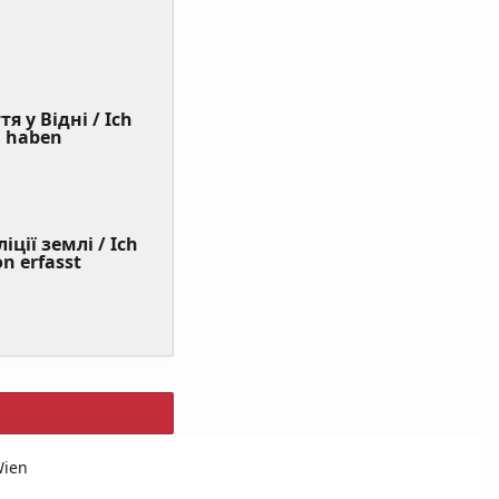
я у Відні / Ich
(Value
n haben
Required)
ції землі / Ich
on erfasst
Wien