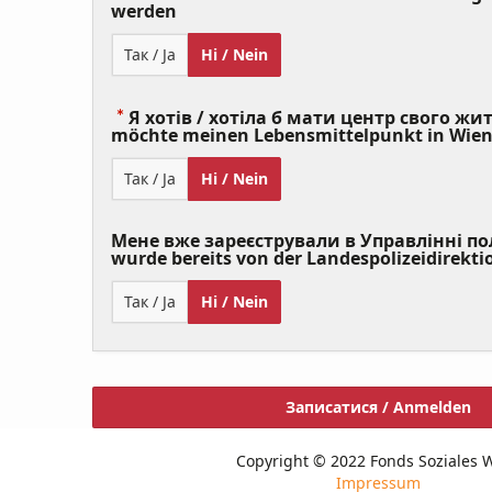
(Value
werden
Required)
Так / Ja
Ні / Nein
Я хотів / хотіла б мати центр свого житт
möchte meinen Lebensmittelpunkt in Wie
Так / Ja
Ні / Nein
Мене вже зареєстрували в Управлінні полі
wurde bereits von der Landespolizeidirekti
Так / Ja
Ні / Nein
Записатися / Anmelden
Copyright © 2022 Fonds Soziales 
Impressum