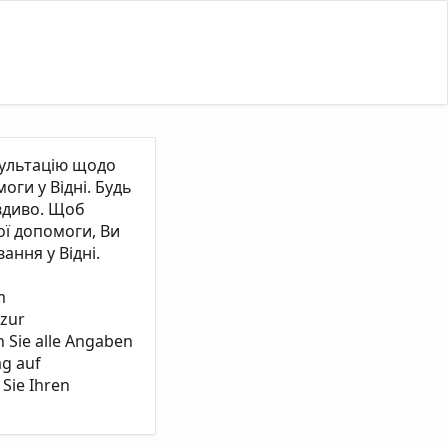
сультацію щодо
ги у Відні. Будь
вдиво. Щоб
ї допомоги, Ви
ання у Відні.
m
 zur
n Sie alle Angaben
ag auf
Sie Ihren