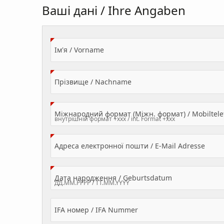
Ваші дані / Ihre Angaben
(Value Required)
Ім'я / Vorname
(Value Required)
Прізвище / Nachname
Міжнародний формат (Міжн. формат) / Mobilte
(Valu
Адреса електронної пошти / E-Mail Adresse
(Value Required
Дата народження / Geburtsdatum
IFA номер / IFA Nummer