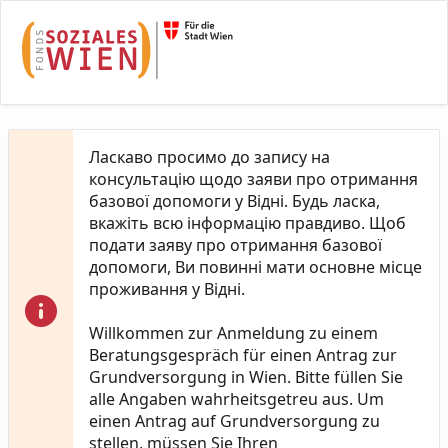
Skip to Main Content
Ласкаво просимо до запису на
консультацію щодо заяви про отримання
базової допомоги у Відні. Будь ласка,
вкажіть всю інформацію правдиво. Щоб
подати заяву про отримання базової
допомоги, Ви повинні мати основне місце
проживання у Відні.
Willkommen zur Anmeldung zu einem
Beratungsgespräch für einen Antrag zur
Grundversorgung in Wien. Bitte füllen Sie
alle Angaben wahrheitsgetreu aus. Um
einen Antrag auf Grundversorgung zu
stellen, müssen Sie Ihren