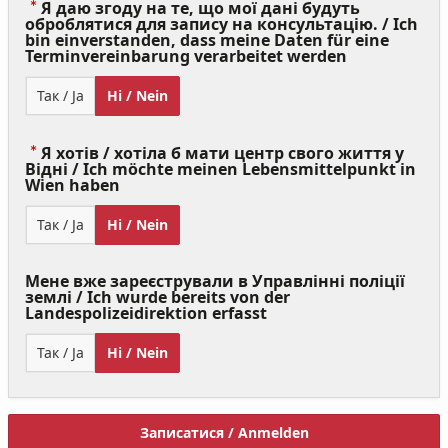
Я даю згоду на те, що мої дані будуть
оброблятися для запису на консультацію. / Ich
bin einverstanden, dass meine Daten für eine
(Value
Terminvereinbarung verarbeitet werden
Required)
Так / Ja
Ні / Nein
Я хотів / хотіла б мати центр свого життя у
Відні / Ich möchte meinen Lebensmittelpunkt in
(Value
Wien haben
Required)
Так / Ja
Ні / Nein
Мене вже зареєстрували в Управлінні поліції
землі / Ich wurde bereits von der
Landespolizeidirektion erfasst
Так / Ja
Ні / Nein
Записатися / Anmelden