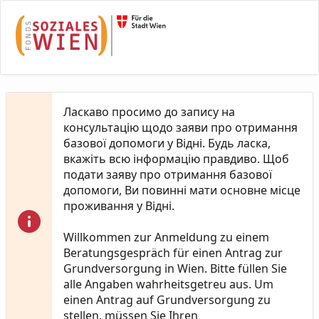
Skip to Main Content
Ласкаво просимо до запису на
консультацію щодо заяви про отримання
базової допомоги у Відні. Будь ласка,
вкажіть всю інформацію правдиво. Щоб
подати заяву про отримання базової
допомоги, Ви повинні мати основне місце
проживання у Відні.
Willkommen zur Anmeldung zu einem
Beratungsgespräch für einen Antrag zur
Grundversorgung in Wien. Bitte füllen Sie
alle Angaben wahrheitsgetreu aus. Um
einen Antrag auf Grundversorgung zu
stellen, müssen Sie Ihren