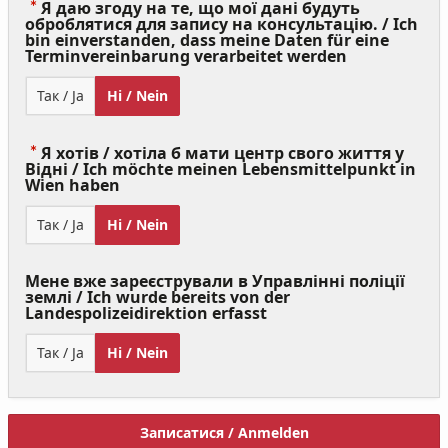
Я даю згоду на те, що мої дані будуть
оброблятися для запису на консультацію. / Ich
bin einverstanden, dass meine Daten für eine
(Value
Terminvereinbarung verarbeitet werden
Required)
Так / Ja
Ні / Nein
Я хотів / хотіла б мати центр свого життя у
Відні / Ich möchte meinen Lebensmittelpunkt in
(Value
Wien haben
Required)
Так / Ja
Ні / Nein
Мене вже зареєстрували в Управлінні поліції
землі / Ich wurde bereits von der
Landespolizeidirektion erfasst
Так / Ja
Ні / Nein
Записатися / Anmelden