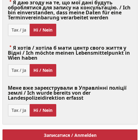
Я даю згоду на те, що мої дані будуть
оброблятися для запису на консультацію. / Ich
bin einverstanden, dass meine Daten für eine
(Value
Terminvereinbarung verarbeitet werden
Required)
Так / Ja
Ні / Nein
Я хотів / хотіла б мати центр свого життя у
Відні / Ich möchte meinen Lebensmittelpunkt in
(Value
Wien haben
Required)
Так / Ja
Ні / Nein
Мене вже зареєстрували в Управлінні поліції
землі / Ich wurde bereits von der
Landespolizeidirektion erfasst
Так / Ja
Ні / Nein
Записатися / Anmelden