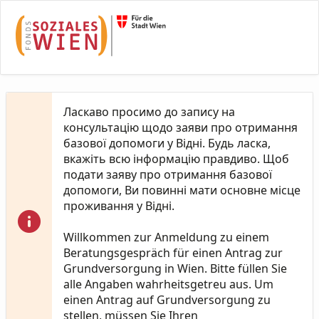
Skip to Main Content
Ласкаво просимо до запису на
консультацію щодо заяви про отримання
базової допомоги у Відні. Будь ласка,
вкажіть всю інформацію правдиво. Щоб
подати заяву про отримання базової
допомоги, Ви повинні мати основне місце
проживання у Відні.
Willkommen zur Anmeldung zu einem
Beratungsgespräch für einen Antrag zur
Grundversorgung in Wien. Bitte füllen Sie
alle Angaben wahrheitsgetreu aus. Um
einen Antrag auf Grundversorgung zu
stellen, müssen Sie Ihren