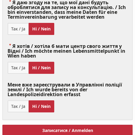
Я даю згоду на те, що мої дані будуть
оброблятися для запису на консультацію. / Ich
bin einverstanden, dass meine Daten für eine
(Value
Terminvereinbarung verarbeitet werden
Required)
Так / Ja
Ні / Nein
Я хотів / хотіла б мати центр свого життя у
Відні / Ich möchte meinen Lebensmittelpunkt in
(Value
Wien haben
Required)
Так / Ja
Ні / Nein
Мене вже зареєстрували в Управлінні поліції
землі / Ich wurde bereits von der
Landespolizeidirektion erfasst
Так / Ja
Ні / Nein
Записатися / Anmelden