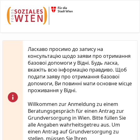
Skip to Main Content
Ласкаво просимо до запису на
консультацію щодо заяви про отримання
базової допомоги у Відні. Будь ласка,
вкажіть всю інформацію правдиво. Щоб
подати заяву про отримання базової
допомоги, Ви повинні мати основне місце
проживання у Відні.
Willkommen zur Anmeldung zu einem
Beratungsgespräch für einen Antrag zur
Grundversorgung in Wien. Bitte füllen Sie
alle Angaben wahrheitsgetreu aus. Um
einen Antrag auf Grundversorgung zu
stellen, müssen Sie Ihren