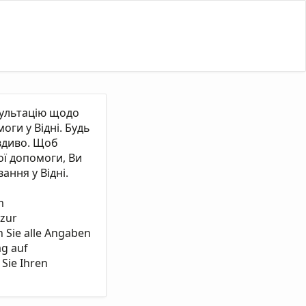
сультацію щодо
ги у Відні. Будь
вдиво. Щоб
ї допомоги, Ви
ання у Відні.
m
 zur
n Sie alle Angaben
ag auf
Sie Ihren