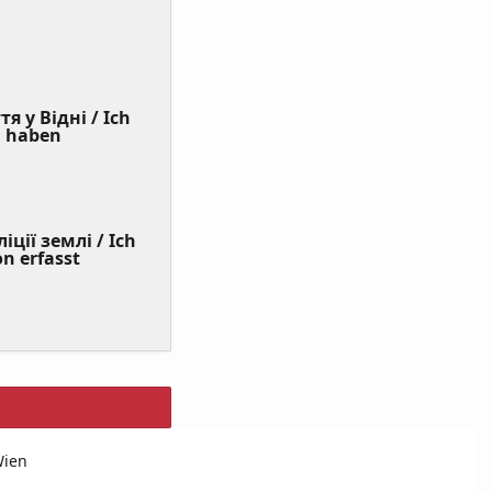
я у Відні / Ich
(Value
n haben
Required)
ції землі / Ich
on erfasst
Wien