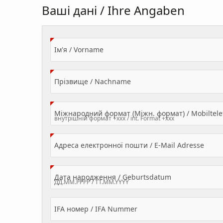
Ваші дані / Ihre Angaben
(Value Required)
Ім'я / Vorname
(Value Required)
Прізвище / Nachname
Міжнародний формат (Міжн. формат) / Mobilte
(Valu
Адреса електронної пошти / E-Mail Adresse
(Value Required
Дата народження / Geburtsdatum
IFA номер / IFA Nummer