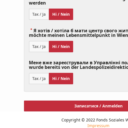
(Value
werden
Required)
Так / Ja
Ні / Nein
Я хотів / хотіла б мати центр свого житт
möchte meinen Lebensmittelpunkt in Wie
Так / Ja
Ні / Nein
Мене вже зареєстрували в Управлінні полі
wurde bereits von der Landespolizeidirekti
Так / Ja
Ні / Nein
Записатися / Anmelden
Copyright © 2022 Fonds Soziales 
Impressum