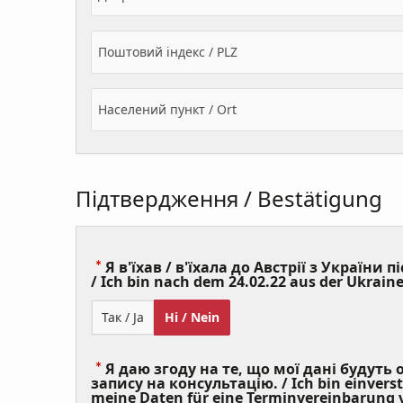
Поштовий індекс / PLZ
Населений пункт / Ort
Підтвердження / Bestätigung
Я в'їхав / в'їхала до Австрії з України пі
/ Ich bin nach dem 24.02.22 aus der Ukraine
Так / Ja
Ні / Nein
Я даю згоду на те, що мої дані будуть
запису на консультацію. / Ich bin einvers
meine Daten für eine Terminvereinbarung v