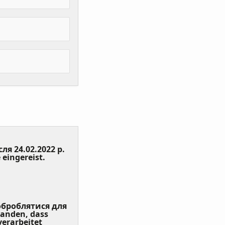
сля 24.02.2022 р.
(Value
 eingereist.
Required)
 оброблятися для
tanden, dass
erarbeitet